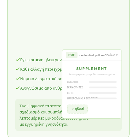
ολοκλήρωσης εκπαίδευσης
ΠΙΣΤΟΠΟΙΕΊ ΌΤΙ
John Smith
qSeal
credential.pdf — σελίδα 2
PDF
Εγκεκριμένη ηλεκτρονική σφραγίδα eIDAS
SUPPLEMENT
Κάθε αλλαγή περιεχομένου ανιχνεύεται
λεπτομέρειες μικροδιαπιστευτηρίου
Νομικά δεσμευτικό σε ολόκληρη την ΕΕ
ΕΚΔΌΤΗΣ
Αναγνώσιμο από ανθρώπους
ΙΚΑΝΌΤΗΤΕΣ
ECTS
ΗΜΕΡΟΜΗΝΊΑ ΈΚΔΟΣΗΣ
Ένα ψηφιακό πιστοποιητικό με ελκυστικό οπτικό
qSeal
σχεδιασμό και συμπλήρωμα που περιγράφει
λεπτομέρειες μικροδιαπιστευτηρίου —
με εγγυημένη γνησιότητα.