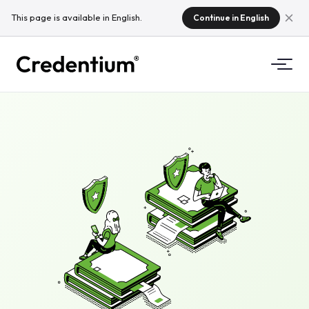
This page is available in English.
Continue in English
Δυνατότητες
Πώς λειτουργεί
Για πανεπιστήμια
Γιατί Credentium
Για εταιρείες εκπαίδευσης
Σχετικά με CloudTeam
Για εταιρείες εκδηλώσεων
Τι είναι τα μικροδιαπιστευτήρια;
Κανονισμοί
Πρότυπα και ενσωματώσεις