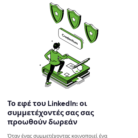
Το εφέ του LinkedIn: οι
συμμετέχοντές σας σας
προωθούν δωρεάν
Όταν ένας συμμετέχοντας κοινοποιεί ένα