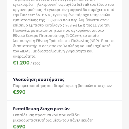
εγκεκριμένη ηλεκτρονική σφραγίδα (qSeal) του ίδιου του
οργανισμού σας. Η εγκεκριμένη σφραγίδα παρέχεται από
την Eurocert Sp. z o.o., εγκεκριμένο πάροχο υπηρεσιών
εμπιστοσύνης της ΕΕ (QTSP) που περιλαμβάνεται στον
επίσημο Έμπιστο Κατάλογο (Trusted List) της ΕΕ για την
Πολωνία, με πιστοποιητικά που αγκυρώνονται στο
Εθνικό Κέντρο Πιστοποίησης (NCCert), το οποίο
λειτουργεί η Εθνική Τράπεζα της Πολωνίας (NBP). Έτσι, τα
διαπιστευτήριά σας αποκτούν πλήρη νομική ισχύ κατά
τον eIDAS, με διασφαλισμένη γνησιότητα και
ακεραιότητα.
€1.200
/ έτος
Υλοποίηση συστήματος
Παραμετροποίηση και διαμόρφωση βασικών στοιχείων
€590
Εκπαίδευση διαχειριστών
Εκπαίδευση προσωπικού που εκδίδει
μικροδιαπιστευτήρια μέσω του πάνελ εκδότη
€590