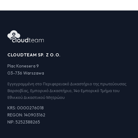
CLOUDTEAM SP. Z O.O.
Plac Konesera 9
03-736 Warszawa
Εγγεγραμμένη στο Περιφερειακό Δικαστήριο της πρωτεύουσας
Βαρσοβίας, Εμπορικό Δικαστήριο, 14ο Εμπορικό Τμήμα του
Εθνικού Δικαστικού Μητρώου
KRS: 0000276018
REGON: 140903162
NIP: 5252388265