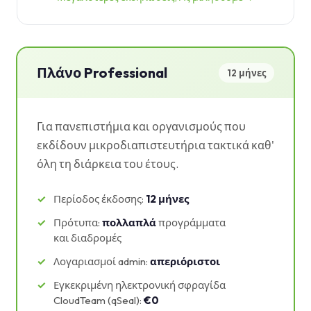
Πλάνο Professional
12 μήνες
Για πανεπιστήμια και οργανισμούς που
εκδίδουν μικροδιαπιστευτήρια τακτικά καθ'
όλη τη διάρκεια του έτους.
Περίοδος έκδοσης:
12 μήνες
Πρότυπα:
πολλαπλά
προγράμματα
και διαδρομές
Λογαριασμοί admin:
απεριόριστοι
Εγκεκριμένη ηλεκτρονική σφραγίδα
CloudTeam (qSeal):
€0