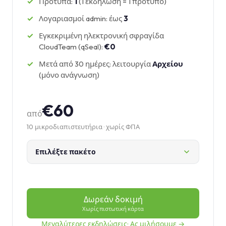
Πρότυπα:
1
(1 εκδήλωση = 1 πρότυπο)
Λογαριασμοί admin: έως
3
Εγκεκριμένη ηλεκτρονική σφραγίδα
CloudTeam (qSeal):
€0
Μετά από 30 ημέρες: λειτουργία
Αρχείου
(μόνο ανάγνωση)
€60
από
10 μικροδιαπιστευτήρια · χωρίς ΦΠΑ
Επιλέξτε πακέτο
Δωρεάν δοκιμή
Χωρίς πιστωτική κάρτα
Μεγαλύτερες εκδηλώσεις; Ας μιλήσουμε →