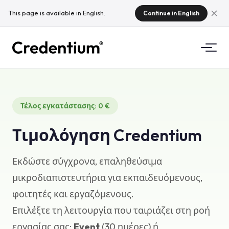
This page is available in English.
Continue in English
Δυνατότητες
Τέλος εγκατάστασης: 0 €
Πώς λειτουργεί
Για πανεπιστήμια
Τιμολόγηση Credentium
Γιατί Credentium
Για εταιρείες εκπαίδευσης
Σχετικά με CloudTeam
Εκδώστε σύγχρονα, επαληθεύσιμα
Για εταιρείες εκδηλώσεων
Τι είναι τα μικροδιαπιστευτήρια;
μικροδιαπιστευτήρια για εκπαιδευόμενους,
φοιτητές και εργαζόμενους.
Κανονισμοί
Επιλέξτε τη λειτουργία που ταιριάζει στη ροή
Πρότυπα και ενσωματώσεις
εργασίας σας:
Event
(30 ημέρες) ή