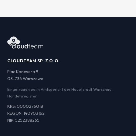
CLOUDTEAM SP. Z O.O.
Plac Konesera 9
03-736 Warszawa
Eingetragen beim Amtsgericht der Hauptstadt Warschau,
Handelsregister
KRS: 0000276018
REGON: 140903162
NIP: 5252388265