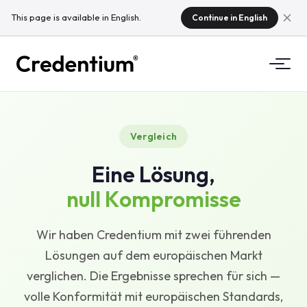
This page is available in English.
Continue in English
Funktionen
Vergleich
So funktioniert es
Für Hochschulen
Eine Lösung,
Warum Credentium
Für Schulungsunternehmen
null Kompromisse
Über CloudTeam
Für Eventunternehmen
Was sind Micro-Credentials
Wir haben Credentium mit zwei führenden
Lösungen auf dem europäischen Markt
Regulierungen
verglichen. Die Ergebnisse sprechen für sich —
Standards & Integrationen
volle Konformität mit europäischen Standards,