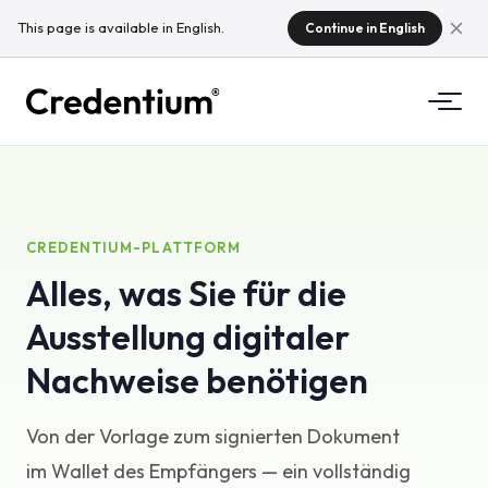
This page is available in English.
Continue in English
Funktionen
So funktioniert es
Für Hochschulen
CREDENTIUM-PLATTFORM
Alles, was Sie für die
Warum Credentium
Für Schulungsunternehmen
Ausstellung digitaler
Über CloudTeam
Für Eventunternehmen
Was sind Micro-Credentials
Nachweise benötigen
Regulierungen
Von der Vorlage zum signierten Dokument
Standards & Integrationen
im Wallet des Empfängers — ein vollständig