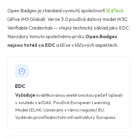
Open Badges je standard vyvinutý společností
1EdTech
(dříve IMS Global). Verze 3.0 používá datový model W3C
Verifiable Credentials — stejný technický základ jako EDC.
Navzdory tomuto společnému prvku
Open Badges
nejsou totéž co EDC
a liší se v klíčových aspektech.
EDC
Vyžaduje
kvalifikovanou elektronickou pečeť (qSeal)
v souladu s eIDAS. Používá European Learning
Model (ELM). Uznávaný v rámci regulací EU.
Vydáván prostřednictvím infrastruktury Europass.