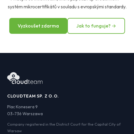
systém mikrocertifikátů v souladu s evropskými standardy.
Vyzkoušet zdarma
Jak to funguje? →
CLOUDTEAM SP. Z O.O.
Plac Konesera 9
03-736 Warszawa
Company registered in the District Court for the Capital City of
Warsaw