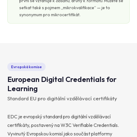
první se vztahuje k
obsahu
, druhý k
formátu
. Můžete se
setkat také s pojmem „mikrokvalifikace“ — je to
synonymum pro mikrocertifikát.
Evropská komise
European Digital Credentials for
Learning
Standard EU pro digitální vzdělávací certifikáty
EDC je evropský standard pro digitální vzdělávací
certifikáty, postavený na W3C Verifiable Credentials.
Vyvinutý Evropskou komisí jako součást platformy