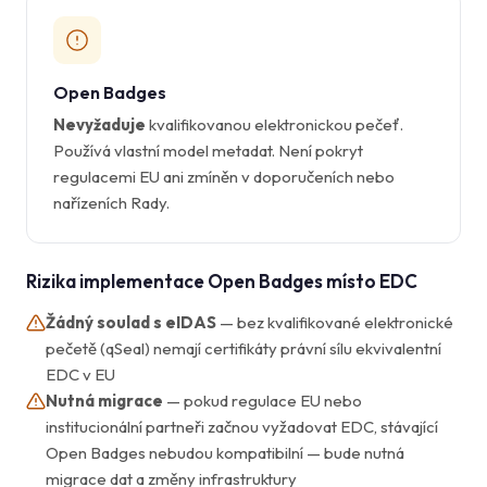
Open Badges
Nevyžaduje
kvalifikovanou elektronickou pečeť.
Používá vlastní model metadat. Není pokryt
regulacemi EU ani zmíněn v doporučeních nebo
nařízeních Rady.
Rizika implementace Open Badges místo EDC
Žádný soulad s eIDAS
— bez kvalifikované elektronické
pečetě (qSeal) nemají certifikáty právní sílu ekvivalentní
EDC v EU
Nutná migrace
— pokud regulace EU nebo
institucionální partneři začnou vyžadovat EDC, stávající
Open Badges nebudou kompatibilní — bude nutná
migrace dat a změny infrastruktury