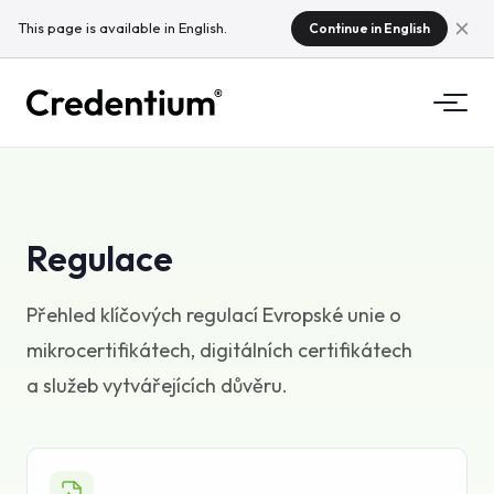
This page is available in English.
Continue in English
Funkce
Jak to funguje
Pro univerzity
Regulace
Proč Credentium
Pro školicí firmy
Přehled klíčových regulací Evropské unie o
O CloudTeam
mikrocertifikátech, digitálních certifikátech
Pro eventové společnosti
Mikrocertifikáty
a služeb vytvářejících důvěru.
Regulace
Standardy a integrace