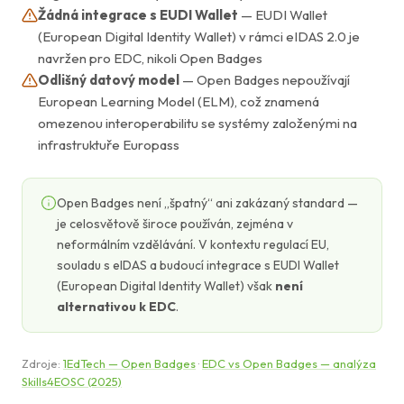
Žádná integrace s EUDI Wallet
— EUDI Wallet
(European Digital Identity Wallet) v rámci eIDAS 2.0 je
navržen pro EDC, nikoli Open Badges
Odlišný datový model
— Open Badges nepoužívají
European Learning Model (ELM), což znamená
omezenou interoperabilitu se systémy založenými na
infrastruktuře Europass
Open Badges není „špatný“ ani zakázaný standard —
je celosvětově široce používán, zejména v
neformálním vzdělávání. V kontextu regulací EU,
souladu s eIDAS a budoucí integrace s EUDI Wallet
(European Digital Identity Wallet) však
není
alternativou k EDC
.
Zdroje:
1EdTech — Open Badges
·
EDC vs Open Badges — analýza
Skills4EOSC (2025)