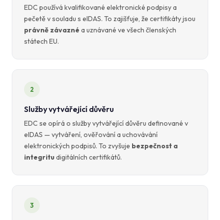
EDC používá kvalifikované elektronické podpisy a
pečetě v souladu s eIDAS. To zajišťuje, že certifikáty jsou
právně závazné
a uznávané ve všech členských
státech EU.
2
Služby vytvářející důvěru
EDC se opírá o služby vytvářející důvěru definované v
eIDAS — vytváření, ověřování a uchovávání
elektronických podpisů. To zvyšuje
bezpečnost a
integritu
digitálních certifikátů.
3