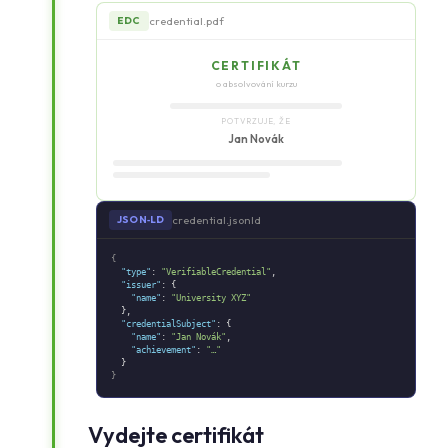
credential.pdf
EDC
CERTIFIKÁT
o absolvování kurzu
POTVRZUJE, ŽE
Jan Novák
credential.jsonld
JSON‑LD
{
"type"
:
"VerifiableCredential"
,
"issuer"
: {
"name"
:
"University XYZ"
},
"credentialSubject"
: {
"name"
:
"Jan Novák"
,
"achievement"
:
"…"
}
}
Vydejte certifikát