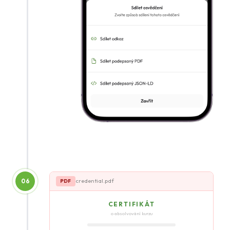
06
credential.pdf
PDF
CERTIFIKÁT
o absolvování kurzu