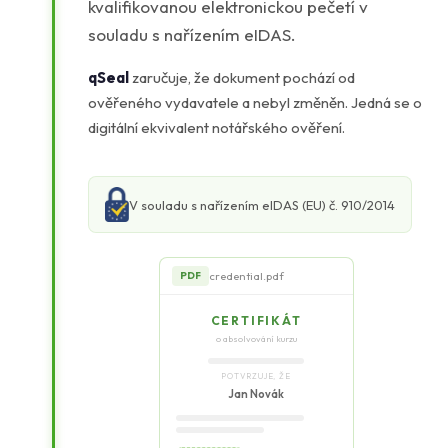
kvalifikovanou elektronickou pečetí v
souladu s nařízením eIDAS.
qSeal
zaručuje, že dokument pochází od
ověřeného vydavatele a nebyl změněn. Jedná se o
digitální ekvivalent notářského ověření.
V souladu s nařízením eIDAS (EU) č. 910/2014
credential.pdf
PDF
CERTIFIKÁT
o absolvování kurzu
POTVRZUJE, ŽE
Jan Novák