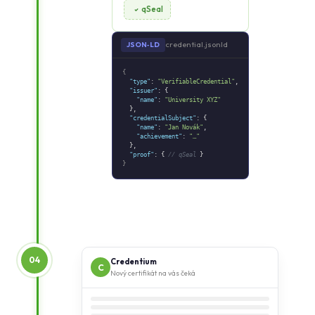
qSeal
credential.jsonld
JSON‑LD
{
"type"
:
"VerifiableCredential"
,
"issuer"
: {
"name"
:
"University XYZ"
},
"credentialSubject"
: {
"name"
:
"Jan Novák"
,
"achievement"
:
"…"
},
"proof"
: {
// qSeal
}
}
04
Credentium
C
Nový certifikát na vás čeká