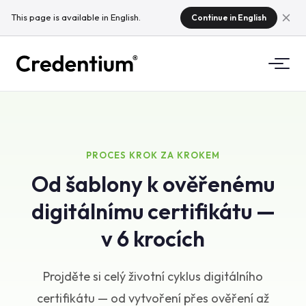
This page is available in English.
Continue in English
Funkce
Jak to funguje
Pro univerzity
PROCES KROK ZA KROKEM
Od šablony k ověřenému
Proč Credentium
Pro školicí firmy
digitálnímu certifikátu —
O CloudTeam
Pro eventové společnosti
Mikrocertifikáty
v 6 krocích
Regulace
Projděte si celý životní cyklus digitálního
Standardy a integrace
certifikátu — od vytvoření přes ověření až