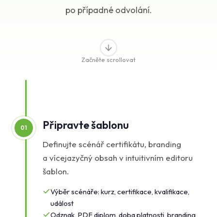
po případné odvolání.
Znalostní báze
Podpora
Začněte scrollovat
Připravte šablonu
01
Definujte scénář certifikátu, branding
a vícejazyčný obsah v intuitivním editoru
šablon.
Výběr scénáře: kurz, certifikace, kvalifikace,
událost
Odznak, PDF diplom, doba platnosti, branding