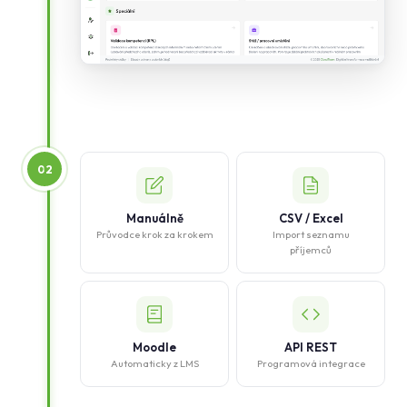
02
Manuálně
CSV / Excel
Průvodce krok za krokem
Import seznamu
příjemců
Moodle
API REST
Automaticky z LMS
Programová integrace