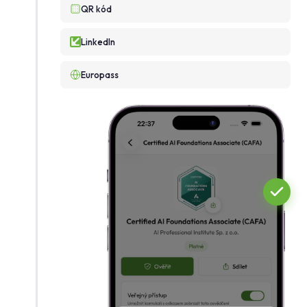
QR kód
LinkedIn
Europass