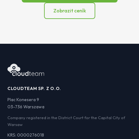
Zobrazit ceník
CLOUDTEAM SP. Z O.O.
Plac Konesera 9
03-736 Warszawa
Company registered in the District Court for the Capital City of
Warsaw
KRS: 0000276018