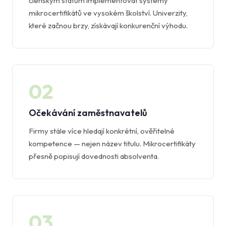
členským státům implementovat systémy
mikrocertifikátů ve vysokém školství. Univerzity,
které začnou brzy, získávají konkurenční výhodu.
02
Očekávání zaměstnavatelů
Firmy stále více hledají konkrétní, ověřitelné
kompetence — nejen název titulu. Mikrocertifikáty
přesně popisují dovednosti absolventa.
03