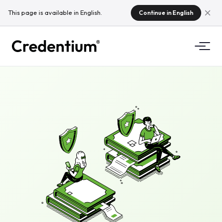
This page is available in English.
Continue in English
Funkce
Jak to funguje
Pro univerzity
Proč Credentium
Pro školicí firmy
O CloudTeam
Pro eventové společnosti
Mikrocertifikáty
Regulace
Standardy a integrace