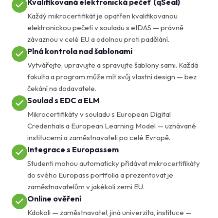
Kvalifikovaná elektronická pečeť (qSeal)
Každý mikrocertifikát je opatřen kvalifikovanou
elektronickou pečetí v souladu s eIDAS — právně
závaznou v celé EU a odolnou proti padělání.
Plná kontrola nad šablonami
Vytvářejte, upravujte a spravujte šablony sami. Každá
fakulta a program může mít svůj vlastní design — bez
čekání na dodavatele.
Soulad s EDC a ELM
Mikrocertifikáty v souladu s European Digital
Credentials a European Learning Model — uznávané
institucemi a zaměstnavateli po celé Evropě.
Integrace s Europassem
Studenti mohou automaticky přidávat mikrocertifikáty
do svého Europass portfolia a prezentovat je
zaměstnavatelům v jakékoli zemi EU.
Online ověření
Kdokoli — zaměstnavatel, jiná univerzita, instituce —