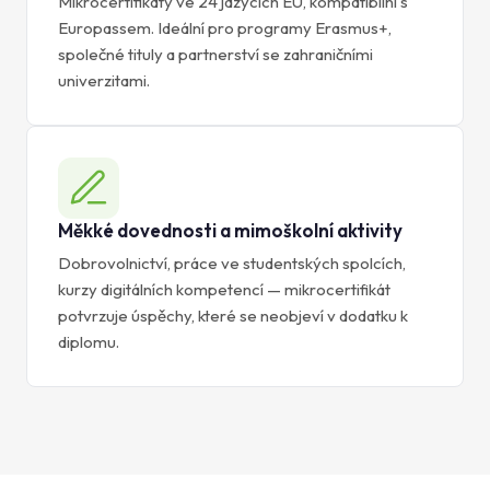
Mikrocertifikáty ve 24 jazycích EU, kompatibilní s
Europassem. Ideální pro programy Erasmus+,
společné tituly a partnerství se zahraničními
univerzitami.
Měkké dovednosti a mimoškolní aktivity
Dobrovolnictví, práce ve studentských spolcích,
kurzy digitálních kompetencí — mikrocertifikát
potvrzuje úspěchy, které se neobjeví v dodatku k
diplomu.