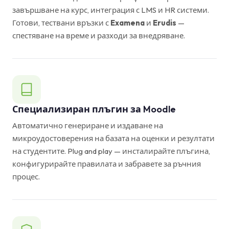
завършване на курс, интеграция с LMS и HR системи.
Готови, тествани връзки с
Examena
и
Erudis
—
спестяване на време и разходи за внедряване.
Специализиран плъгин за Moodle
Автоматично генериране и издаване на
микроудостоверения на базата на оценки и резултати
на студентите. Plug and play — инсталирайте плъгина,
конфигурирайте правилата и забравете за ръчния
процес.