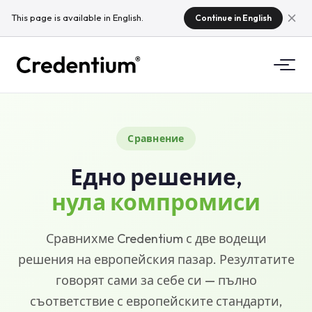
This page is available in English.
Continue in English
Функции
Сравнение
Как работи
За университети
Едно решение,
Защо Credentium
За обучителни компании
нула компромиси
За CloudTeam
За организатори на събития
Какво са микроудостоверенията
Сравнихме Credentium с две водещи
решения на европейския пазар. Резултатите
Нормативна уредба
говорят сами за себе си — пълно
Стандарти и интеграции
съответствие с европейските стандарти,