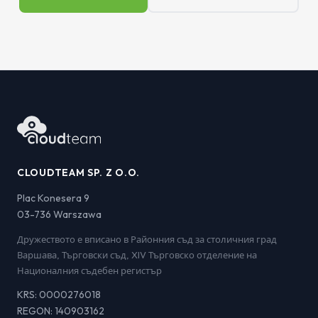
CLOUDTEAM SP. Z O.O.
Plac Konesera 9
03-736 Warszawa
Дружеството е вписано в Районния съд за столичния град
Варшава, Търговски съд, XIV Търговско отделение на
Националния съдебен регистър
KRS: 0000276018
REGON: 140903162