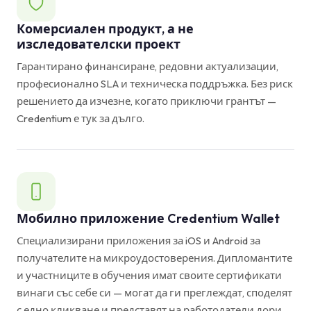
Комерсиален продукт, а не
изследователски проект
Гарантирано финансиране, редовни актуализации,
професионално SLA и техническа поддръжка. Без риск
решението да изчезне, когато приключи грантът —
Credentium е тук за дълго.
Мобилно приложение Credentium Wallet
Специализирани приложения за iOS и Android за
получателите на микроудостоверения. Дипломантите
и участниците в обучения имат своите сертификати
винаги със себе си — могат да ги преглеждат, споделят
с едно кликване и представят на работодатели дори