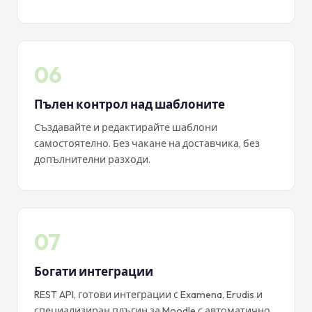
06
Пълен контрол над шаблоните
Създавайте и редактирайте шаблони
самостоятелно. Без чакане на доставчика, без
допълнителни разходи.
07
Богати интеграции
REST API, готови интеграции с Examena, Erudis и
специализиран плъгин за Moodle с автоматично