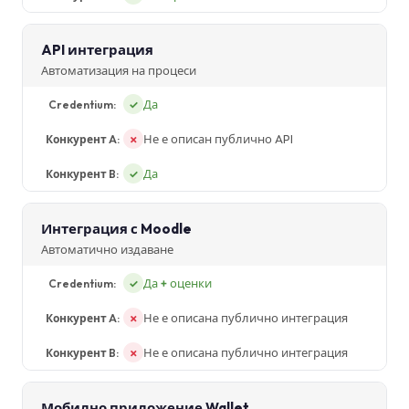
API интеграция
Автоматизация на процеси
Да
✓
Не е описан публично API
✗
Да
✓
Интеграция с Moodle
Автоматично издаване
Да + оценки
✓
Не е описана публично интеграция
✗
Не е описана публично интеграция
✗
Мобилно приложение Wallet