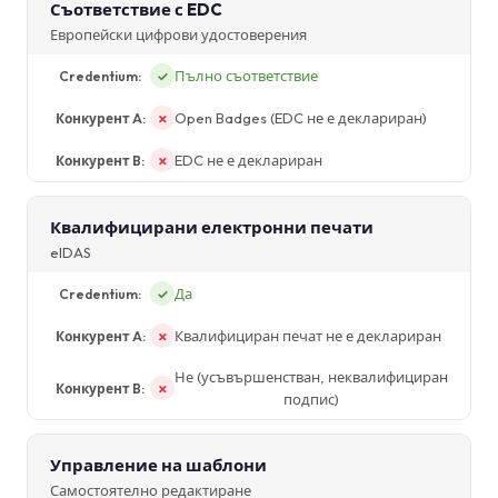
Съответствие с EDC
Европейски цифрови удостоверения
Пълно съответствие
✓
Open Badges (EDC не е деклариран)
✗
EDC не е деклариран
✗
Квалифицирани електронни печати
eIDAS
Да
✓
Квалифициран печат не е деклариран
✗
Не (усъвършенстван, неквалифициран
✗
подпис)
Управление на шаблони
Самостоятелно редактиране