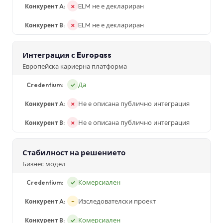
ELM не е деклариран
✗
ELM не е деклариран
✗
Интеграция с Europass
Европейска кариерна платформа
Да
✓
Не е описана публично интеграция
✗
Не е описана публично интеграция
✗
Стабилност на решението
Бизнес модел
Комерсиален
✓
Изследователски проект
~
Комерсиален
✓