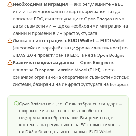
Необходима миграция
— ако регулациите на ЕС
или институционалните партньори започнат да
изискват EDC, съществуващите Open Badges няма
да са съвместими — ще са необходими миграция на
данни и промени в инфраструктурата
Липса на интеграция с EUDI Wallet
— EUDI Wallet
(европейски портфейл за цифрова идентичност) по
eIDAS 2.0 е проектиран за EDC, а не за Open Badges
Различен модел за данни
— Open Badges не
използва European Learning Model (ELM), което
означава ограничена оперативна съвместимост със
системи, базирани на инфраструктурата на Europass
Open Badges не е „лош" или забранен стандарт —
широко се използва по света, особено в
неформалното образование. Въпреки това, в
контекста на регулациите на ЕС, съвместимостта
с eIDAS и бъдещата интеграция с EUDI Wallet