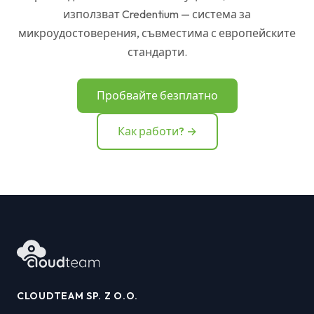
използват Credentium — система за
микроудостоверения, съвместима с европейските
стандарти.
Пробвайте безплатно
Как работи? →
CLOUDTEAM SP. Z O.O.