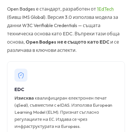
Open Badges е стандарт, разработен от
1EdTech
(бивш IMS Global). Версия 3.0 използва модела за
данни W3C Verifiable Credentials — същата
техническа основа като EDC. Въпреки тази обща
основа,
Open Badges не е същото като EDC
и се
различава в ключови аспекти.
EDC
Изисква
квалифициран електронен печат
(qSeal), съвместим с eIDAS. Използва European
Learning Model (ELM). Признат съгласно
регулациите на ЕС. Издава се чрез
инфраструктурата на Europass.