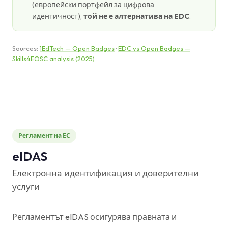
(европейски портфейл за цифрова
идентичност),
той не е алтернатива на EDC
.
Sources:
1EdTech — Open Badges
·
EDC vs Open Badges —
Skills4EOSC analysis (2025)
Регламент на ЕС
eIDAS
Електронна идентификация и доверителни
услуги
Регламентът eIDAS осигурява правната и