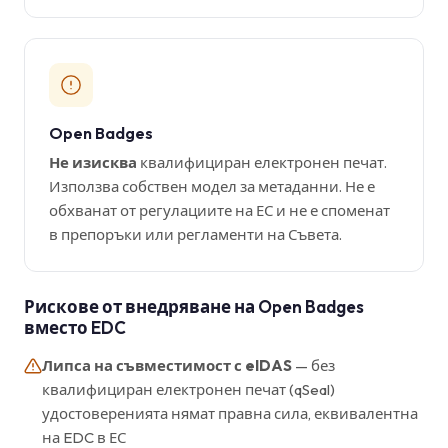
Open Badges
Не изисква
квалифициран електронен печат.
Използва собствен модел за метаданни. Не е
обхванат от регулациите на ЕС и не е споменат
в препоръки или регламенти на Съвета.
Рискове от внедряване на Open Badges
вместо EDC
Липса на съвместимост с eIDAS
— без
квалифициран електронен печат (qSeal)
удостоверенията нямат правна сила, еквивалентна
на EDC в ЕС