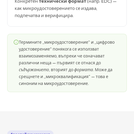
Конкретен
технически формат
(напр. EDC) —
как микроудостоверението се издава,
подпечатва и верифицира.
Термините „микроудостоверение" и „цифрово
удостоверение" понякога се използват
взаимозаменяемо, въпреки че означават
различни неща — първият се отнася до
съдържанието
, вторият до
формата
. Може да
срещнете и „микроквалификация" — това е
синоним на микроудостоверение.