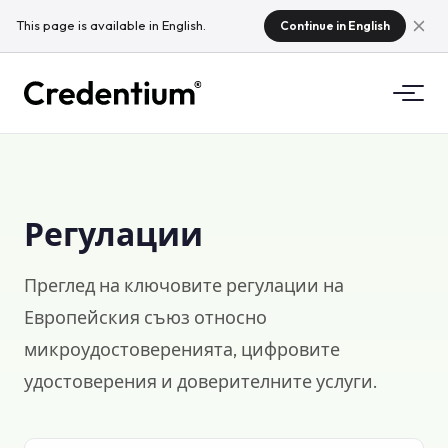
This page is available in English.
Continue in English
Функции
Как работи
За университети
Регулации
Защо Credentium
За обучителни компании
Преглед на ключовите регулации на
За CloudTeam
Европейския съюз относно
За организатори на събития
Какво са микроудостоверенията
микроудостоверенията, цифровите
удостоверения и доверителните услуги.
Нормативна уредба
Стандарти и интеграции