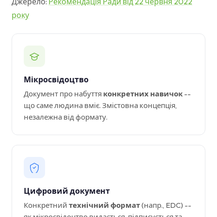
Джерело:
Рекомендація Ради від 22 червня 2022
року
Мікросвідоцтво
Документ про набуття
конкретних навичок
--
що саме людина вміє. Змістовна концепція,
незалежна від формату.
Цифровий документ
Конкретний
технічний формат
(напр., EDC) --
як мікросвідоцтво видається, підписується та