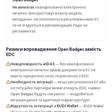
Не вимагає
кваліфікованої електронної
печатки. Використовує власну модель
метаданих. Не охоплюється регулюваннями ЄС
та не згадується в рекомендаціях Ради чи
регламентах.
Ризики впровадження Open Badges замість
EDC
Невідповідність eIDAS
-- без кваліфікованої
електронної печатки (qSeal) документи в ЄС не
мають юридичної сили, порівнянної з EDC
Необхідність міграції
-- якщо регулювання ЄС або
інституційні партнери вимагатимуть EDC, наявні
Open Badges будуть несумісні -- знадобиться
міграція даних та адаптація інфраструктури
Відсутність інтеграції з EUDI Wallet
-- EUDI Wallet
(European Digital Identity Wallet) за eIDAS 2.0