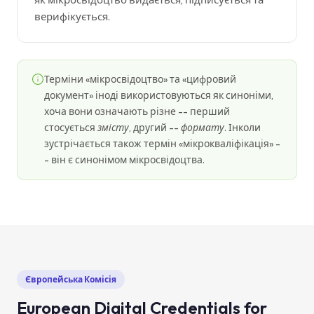
верифікується.
Терміни «мікросвідоцтво» та «цифровий
документ» іноді використовуються як синоніми,
хоча вони означають різне -- перший
стосується
змісту
, другий --
формату
. Інколи
зустрічається також термін «мікрокваліфікація» -
- він є синонімом мікросвідоцтва.
Європейська Комісія
European Digital Credentials for