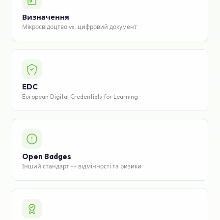
База знань
Визначення
Мікросвідоцтво vs. цифровий документ
Підтримка
EDC
European Digital Credentials for Learning
Open Badges
Інший стандарт -- відмінності та ризики