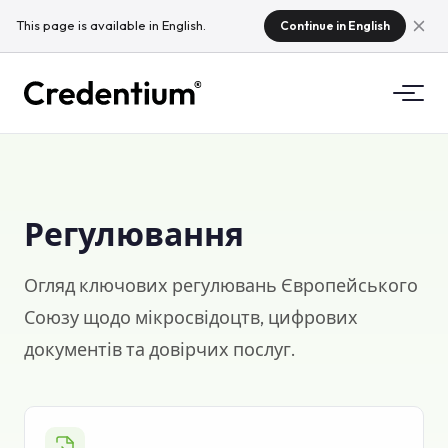
This page is available in English.
Continue in English
Можливості
Як це працює
Для університетів
Регулювання
Чому Credentium
Для навчальних компаній
Огляд ключових регулювань Європейського
Про CloudTeam
Союзу щодо мікросвідоцтв, цифрових
Для івент-компаній
Що таке мікрокредити?
документів та довірчих послуг.
Регулювання
Стандарти та інтеграції