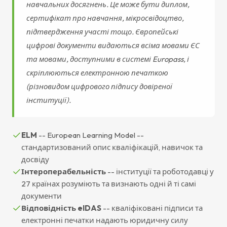
навчальних досягнень. Це може бути диплом,
сертифікат про навчання, мікросвідоцтво,
підтвердження участі тощо. Європейські
цифрові документи видаються всіма мовами ЄС
та мовами, доступними в системі Europass, і
скріплюються електронною печаткою
(різновидом цифрового підпису довіреної
інституції).
ELM
-- European Learning Model --
стандартизований опис кваліфікацій, навичок та
досвіду
Інтероперабельність
-- інституції та роботодавці у
27 країнах розуміють та визнають одні й ті самі
документи
Відповідність eIDAS
-- кваліфіковані підписи та
електронні печатки надають юридичну силу