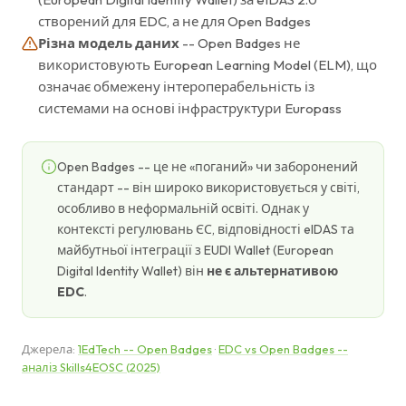
створений для EDC, а не для Open Badges
Різна модель даних
-- Open Badges не
використовують European Learning Model (ELM), що
означає обмежену інтероперабельність із
системами на основі інфраструктури Europass
Open Badges -- це не «поганий» чи заборонений
стандарт -- він широко використовується у світі,
особливо в неформальній освіті. Однак у
контексті регулювань ЄС, відповідності eIDAS та
майбутньої інтеграції з EUDI Wallet (European
Digital Identity Wallet) він
не є альтернативою
EDC
.
Джерела:
1EdTech -- Open Badges
·
EDC vs Open Badges --
аналіз Skills4EOSC (2025)