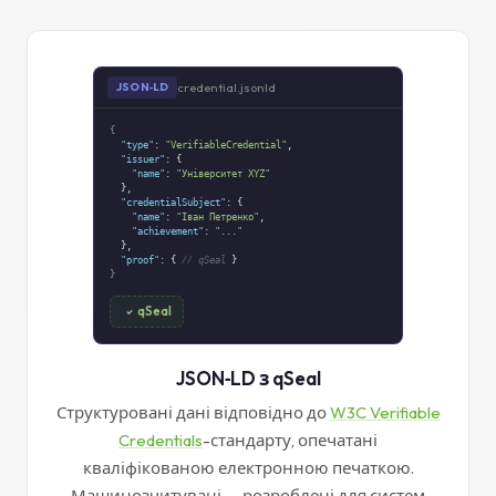
credential.jsonld
JSON‑LD
{
"type"
:
"VerifiableCredential"
,
"issuer"
: {
"name"
:
"Університет XYZ"
},
"credentialSubject"
: {
"name"
:
"Іван Петренко"
,
"achievement"
:
"..."
},
"proof"
: {
// qSeal
}
}
qSeal
JSON‑LD з qSeal
Структуровані дані відповідно до
W3C Verifiable
Credentials
-стандарту, опечатані
кваліфікованою електронною печаткою.
Машинозчитувані — розроблені для систем