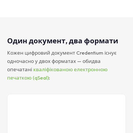
Один документ, два формати
Кожен цифровий документ Credentium існує
одночасно у двох форматах — обидва
опечатані
кваліфікованою електронною
печаткою (qSeal)
:
credential.pdf
PDF
СЕРТИФІКАТ
про завершення навчання