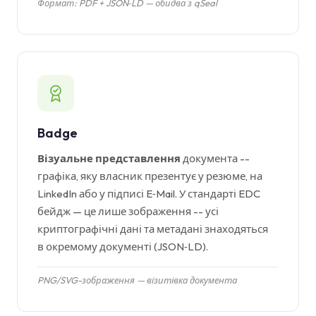
Формат: PDF + JSON‑LD — обидва з qSeal
Badge
Візуальне представлення
документа --
графіка, яку власник презентує у резюме, на
LinkedIn або у підписі E‑Mail. У стандарті EDC
бейдж — це лише зображення -- усі
криптографічні дані та метадані знаходяться
в окремому документі (JSON‑LD).
PNG/SVG-зображення — візитівка документа