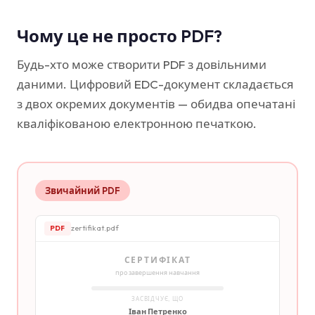
Чому це не просто PDF?
Будь-хто може створити PDF з довільними
даними. Цифровий EDC-документ складається
з двох окремих документів — обидва опечатані
кваліфікованою електронною печаткою.
Звичайний PDF
zertifikat.pdf
PDF
СЕРТИФІКАТ
про завершення навчання
ЗАСВІДЧУЄ, ЩО
Іван Петренко