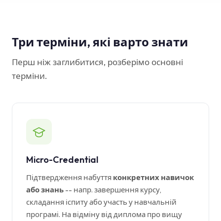
База знань
Підтримка
Три терміни, які варто знати
Перш ніж заглибитися, розберімо основні
терміни.
Micro-Credential
Підтвердження набуття
конкретних навичок
або знань
-- напр. завершення курсу,
складання іспиту або участь у навчальній
програмі. На відміну від диплома про вищу