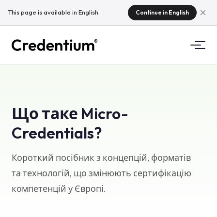
This page is available in English.
Continue in English
Можливості
Як це працює
Для університетів
Що таке Micro-
Чому Credentium
Credentials?
Для навчальних компаній
Про CloudTeam
Для івент-компаній
Короткий посібник з концепцій, форматів
Що таке мікрокредити?
та технологій, що змінюють сертифікацію
Регулювання
компетенцій у Європі.
Стандарти та інтеграції