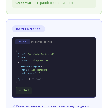
Credential — з гарантією автентичності.
JSON‑LD з qSeal
credential.jsonld
JSON‑LD
{
"type"
:
"VerifiableCredential"
,
"issuer"
: {
"name"
:
"Університет XYZ"
},
"credentialSubject"
: {
"name"
:
"Іван Петренко"
,
"achievement"
:
"..."
},
"proof"
: {
// qSeal
}
}
qSeal
Кваліфікована електронна печатка відповідно до