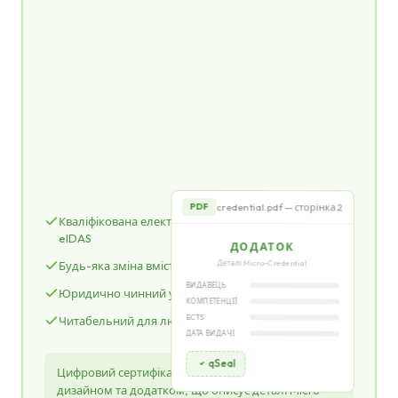
СЕРТИФІКАТ
про завершення навчання
ЗАСВІДЧУЄ, ЩО
Іван Петренко
qSeal
credential.pdf — сторінка 2
PDF
Кваліфікована електронна печатка відповідно до
eIDAS
ДОДАТОК
Деталі Micro-Credential
Будь-яка зміна вмісту виявляється
ВИДАВЕЦЬ
Юридично чинний у всьому ЄС
КОМПЕТЕНЦІЇ
ECTS
Читабельний для людей
ДАТА ВИДАЧІ
qSeal
Цифровий сертифікат з привабливим візуальним
дизайном та додатком, що описує деталі Micro-