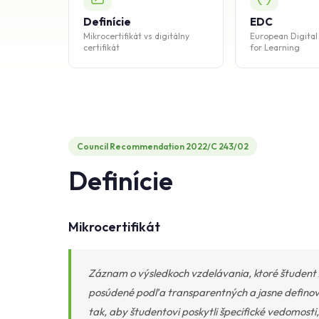
Definície
EDC
Mikrocertifikát vs digitálny
European Digital
certifikát
for Learning
Council Recommendation 2022/C 243/02
Definície
Mikrocertifikát
Záznam o výsledkoch vzdelávania, ktoré študent 
posúdené podľa transparentných a jasne definovan
tak, aby študentovi poskytli špecifické vedomos