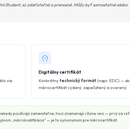
stní študent, sú zdieľateľné a prenosné. Môžu byť samostatné alebo
Digitálny certifikát
kto vie
Konkrétny
technický formát
(napr. EDC) — ak
mikrocertifikát vydaný, zapečatený a overený.
a niekedy používajú zameniteľne, hoci znamenajú rôzne veci — prvý sa vz
pojmom „mikrokvalifikácia" — je to synonymum pre mikrocertifikát.