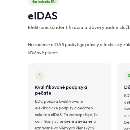
Nariadenie EÚ
eIDAS
Elektronická identifikácia a dôveryhodné služ
Nariadenie eIDAS poskytuje právny a technický zákl
kľúčové piliere:
1
2
Kvalifikované podpisy a
Dô
pečate
ED
EDC používa kvalifikované
def
elektronické podpisy a pečate v
ov
súlade s eIDAS. To zabezpečuje, že
ele
certifikáty sú
právne záväzné
a
be
uznávané vo všetkých členských
cer