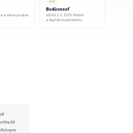
Budúcnosť
te a dôveryhodné
eIDAS 2.0, EUDI Wallet
a digitálne peňaženky
li
avrhnuté
ultúrnym