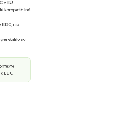
DC v EÚ
dú kompatibilné
e EDC, nie
erabilitu so
kontexte
u k EDC
.