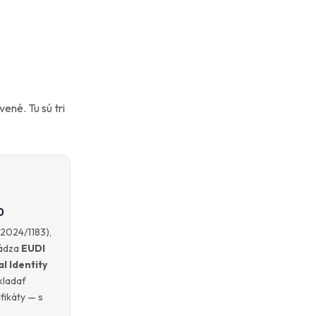
ené. Tu sú tri
0
 2024/1183),
vádza
EUDI
l Identity
ukladať
ifikáty — s