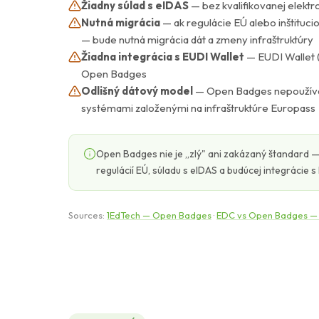
Žiadny súlad s eIDAS
— bez kvalifikovanej elektr
Nutná migrácia
— ak regulácie EÚ alebo inštituc
— bude nutná migrácia dát a zmeny infraštruktúry
Žiadna integrácia s EUDI Wallet
— EUDI Wallet (
Open Badges
Odlišný dátový model
— Open Badges nepoužívaj
systémami založenými na infraštruktúre Europass
Open Badges nie je „zlý" ani zakázaný štandard —
regulácií EÚ, súladu s eIDAS a budúcej integrácie s
Sources:
1EdTech — Open Badges
·
EDC vs Open Badges — S