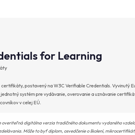
dentials for Learning
káty
 certifikáty, postavený na W3C Verifiable Credentials. Vyvinutý 
e jednotný systém pre vydávanie, overovanie a uznávanie certifiká
covníkov v celej EÚ.
je overiteľná digitálna verzia tradičného dokumentu vydaného vzde
delávania. Môže to byť diplom, osvedčenie o školení, mikrocertifikát