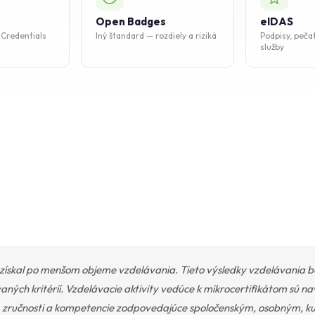
Open Badges
eIDAS
 Credentials
Iný štandard — rozdiely a riziká
Podpisy, peča
služby
získal po menšom objeme vzdelávania. Tieto výsledky vzdelávania bo
ých kritérií. Vzdelávacie aktivity vedúce k mikrocertifikátom sú n
ti, zručnosti a kompetencie zodpovedajúce spoločenským, osobným, k