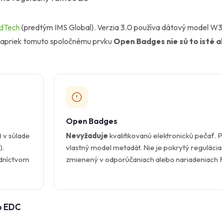
dTech
(predtým IMS Global). Verzia 3.0 používa dátový model W3
 Napriek tomuto spoločnému prvku
Open Badges nie sú to isté 
Open Badges
) v súlade
Nevyžaduje
kvalifikovanú elektronickú pečať. 
).
vlastný model metadát. Nie je pokrytý regulácia
edníctvom
zmienený v odporúčaniach alebo nariadeniach 
o EDC