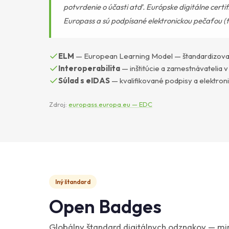
potvrdenie o účasti atď. Európske digitálne cert
Europass a sú podpísané elektronickou pečaťou (
ELM
— European Learning Model — štandardizovaný p
Interoperabilita
— inštitúcie a zamestnávatelia v
Súlad s eIDAS
— kvalifikované podpisy a elektron
Zdroj:
europass.europa.eu — EDC
Iný štandard
Open Badges
Globálny štandard digitálnych odznakov — m