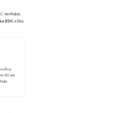
C Verifiable
ako EDC
a líšia
Používa
mi EÚ ani
Rady.