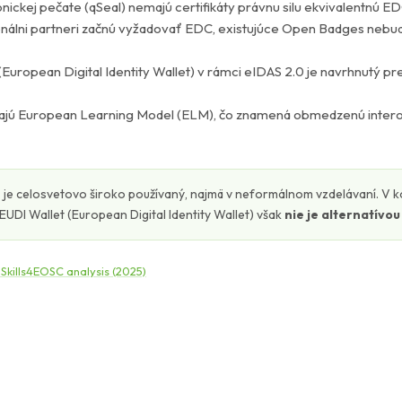
onickej pečate (qSeal) nemajú certifikáty právnu silu ekvivalentnú E
ionálni partneri začnú vyžadovať EDC, existujúce Open Badges nebu
European Digital Identity Wallet) v rámci eIDAS 2.0 je navrhnutý pr
ú European Learning Model (ELM), čo znamená obmedzenú interop
 je celosvetovo široko používaný, najmä v neformálnom vzdelávaní. V 
 EUDI Wallet (European Digital Identity Wallet) však
nie je alternatívo
kills4EOSC analysis (2025)