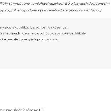
ifikáty sú vydávané vo všetkých jazykoch EÚ a jazykoch dostupných 
typ digitálneho podpisu vytvoreného dôveryhodnou inštitúciou).
opis kvalifikácií, zručností a skúseností
 27 krajinách rozumejú a uznávajú rovnaké certifikáty
ické pečate zabezpečujú právnu silu
imo regulačný rámec EÚ