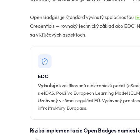
Open Badges je štandard vyvinutý spoločnosťou
1E
Credentials — rovnaký technický základ ako EDC.
sa v kľúčových aspektoch.
EDC
Vyžaduje
kvalifikovanú elektronickú pečať (qSeal
s eIDAS. Používa European Learning Model (ELM
Uznávaný v rámci regulácií EÚ. Vydávaný prostr
infraštruktúry Europass.
Riziká implementácie Open Badges namiest