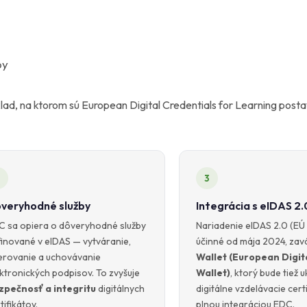
by
ad, na ktorom sú European Digital Credentials for Learning postav
3
veryhodné služby
Integrácia s eIDAS 2.
C sa opiera o dôveryhodné služby
Nariadenie eIDAS 2.0 (EÚ
inované v eIDAS — vytváranie,
účinné od mája 2024, za
erovanie a uchovávanie
Wallet (European Digita
ktronických podpisov. To zvyšuje
Wallet)
, ktorý bude tiež 
zpečnosť a integritu
digitálnych
digitálne vzdelávacie cert
tifikátov.
plnou integráciou EDC.