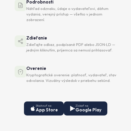
Podrobnosti
Náhľad odznaku, údaje o vydavateľovi, dátum
vydania, verejný prístup — všetko v jednom
zobrazení.
Zdieľanie
Zdieľajte odkaz, podpísané PDF alebo JSON‑LD —
jedným kliknutím, príjemca sa nemusí prihlasovať.
Overenie
Kryptografické overenie: platnosť, vydavateľ, stav
odvolania. Vizuálny výsledok v priebehu sekúnd.
Stiahnuť na
Získať na
App Store
Google Play