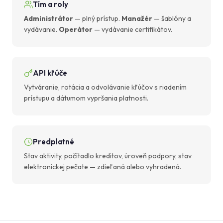
Tím a roly
Administrátor
— plný prístup.
Manažér
— šablóny a
vydávanie.
Operátor
— vydávanie certifikátov.
API kľúče
Vytváranie, rotácia a odvolávanie kľúčov s riadením
prístupu a dátumom vypršania platnosti.
Predplatné
Stav aktivity, počítadlo kreditov, úroveň podpory, stav
elektronickej pečate — zdieľaná alebo vyhradená.