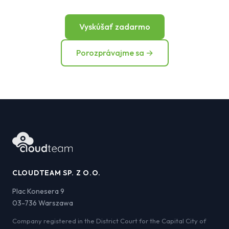
Vyskúšať zadarmo
Porozprávajme sa →
CLOUDTEAM SP. Z O.O.
Plac Konesera 9
03-736 Warszawa
Company registered in the District Court for the Capital City of