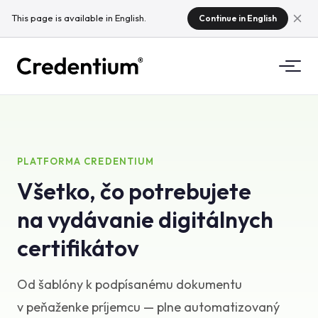
This page is available in English.
Continue in English
Funkcie
Ako to funguje
Pre univerzity
PLATFORMA CREDENTIUM
Všetko, čo potrebujete
Prečo Credentium
Pre školiace firmy
na vydávanie digitálnych
O CloudTeam
Pre eventové spoločnosti
Mikrocertifikáty
certifikátov
Regulácie
Od šablóny k podpísanému dokumentu
Štandardy a integrácie
v peňaženke príjemcu — plne automatizovaný