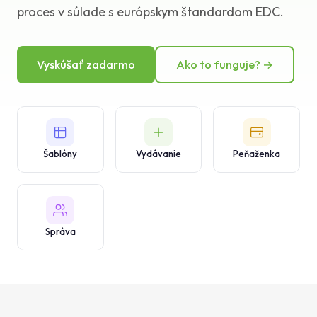
proces v súlade s európskym štandardom EDC.
Databáza znalostí
Podpora
Vyskúšať zadarmo
Ako to funguje? →
Šablóny
Vydávanie
Peňaženka
Správa