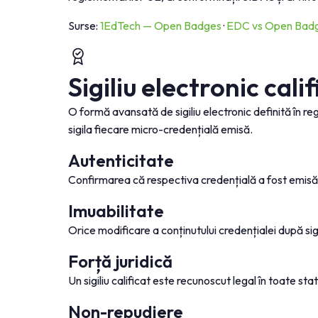
Surse:
1EdTech — Open Badges
·
EDC vs Open Badge
Sigiliu electronic cali
O formă avansată de sigiliu electronic definită în r
sigila fiecare micro-credențială emisă.
Autenticitate
Confirmarea că respectiva credențială a fost emisă de
Imuabilitate
Orice modificare a conținutului credențialei după si
Forță juridică
Un sigiliu calificat este recunoscut legal în toate 
Non-repudiere