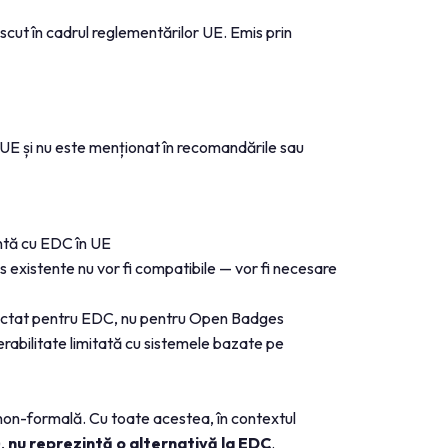
cut în cadrul reglementărilor UE. Emis prin
e UE și nu este menționat în recomandările sau
lentă cu EDC în UE
 existente nu vor fi compatibile — vor fi necesare
iectat pentru EDC, nu pentru Open Badges
bilitate limitată cu sistemele bazate pe
a non-formală. Cu toate acestea, în contextul
),
nu reprezintă o alternativă la EDC
.