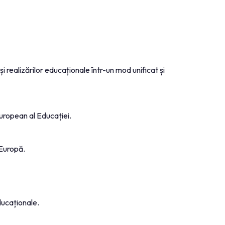
realizărilor educaționale într-un mod unificat și
European al Educației.
 Europă.
ducaționale.