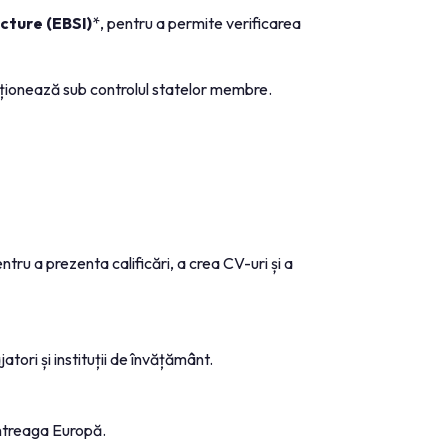
cture (EBSI)
*, pentru a permite verificarea
ționează sub controlul statelor membre.
ru a prezenta calificări, a crea CV-uri și a
tori și instituții de învățământ.
 întreaga Europă.