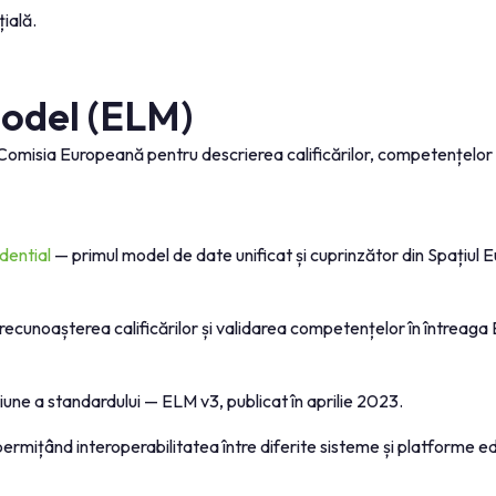
ială.
odel (ELM)
misia Europeană pentru descrierea calificărilor, competențelor și 
dential
— primul model de date unificat și cuprinzător din Spațiul 
 recunoașterea calificărilor și validarea competențelor în întreaga
ne a standardului — ELM v3, publicat în aprilie 2023.
rmițând interoperabilitatea între diferite sisteme și platforme e