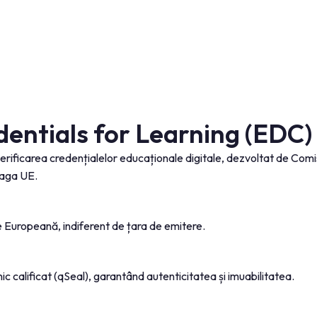
dentials for Learning (EDC)
erificarea credențialelor educaționale digitale, dezvoltat de Com
reaga UE.
ne Europeană, indiferent de țara de emitere.
nic calificat (qSeal), garantând autenticitatea și imuabilitatea.