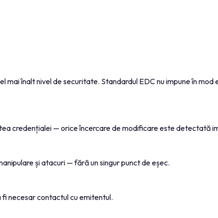
el mai înalt nivel de securitate. Standardul EDC nu impune în mod e
tea credențialei — orice încercare de modificare este detectată i
manipulare și atacuri — fără un singur punct de eșec.
a fi necesar contactul cu emitentul.