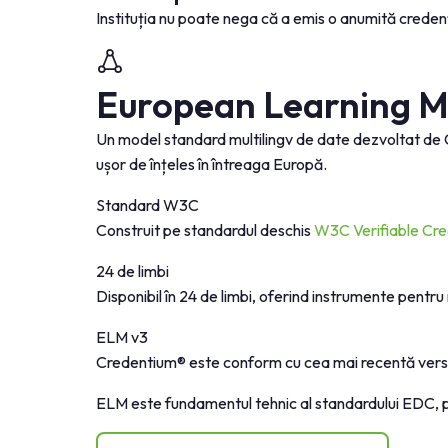
Instituția nu poate nega că a emis o anumită credenț
European Learning M
Un model standard multilingv de date dezvoltat de Co
ușor de înțeles în întreaga Europă.
Standard W3C
Construit pe standardul deschis
W3C Verifiable Cre
24 de limbi
Disponibil în 24 de limbi, oferind instrumente pentru
ELM v3
Credentium® este conform cu cea mai recentă versiu
ELM este fundamentul tehnic al standardului EDC, pe