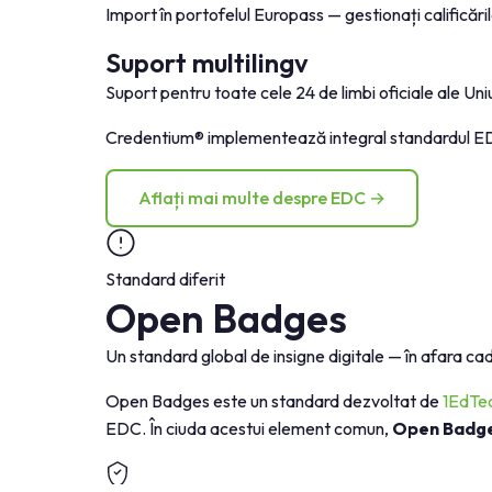
Import în portofelul Europass — gestionați calificăril
Suport multilingv
Suport pentru toate cele 24 de limbi oficiale ale Uni
Credentium® implementează integral standardul EDC
Aflați mai multe despre EDC →
Standard diferit
Open Badges
Un standard global de insigne digitale — în afara ca
Open Badges este un standard dezvoltat de
1EdTe
EDC. În ciuda acestui element comun,
Open Badges