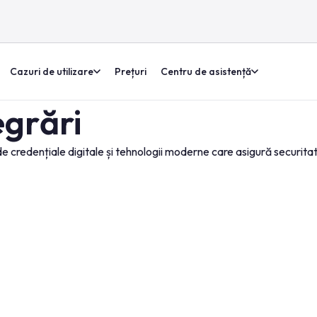
Cazuri de utilizare
Prețuri
Centru de asistență
egrări
redențiale digitale și tehnologii moderne care asigură securitatea,