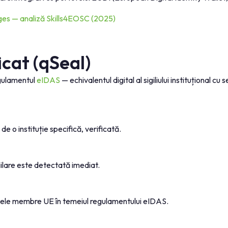
s — analiză Skills4EOSC (2025)
ficat (qSeal)
egulamentul
eIDAS
— echivalentul digital al sigiliului instituțional
 o instituție specifică, verificată.
gilare este detectată imediat.
statele membre UE în temeiul regulamentului eIDAS.