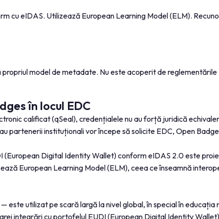
onform cu eIDAS. Utilizează European Learning Model (ELM). Recunos
zează propriul model de metadate. Nu este acoperit de reglementăril
dges în locul EDC
ectronic calificat (qSeal), credențialele nu au forță juridică echiva
 partenerii instituționali vor începe să solicite EDC, Open Badges
I (European Digital Identity Wallet) conform eIDAS 2.0 este pro
ează European Learning Model (ELM), ceea ce înseamnă interopera
 este utilizat pe scară largă la nivel global, în special în educați
oarei integrări cu portofelul EUDI (European Digital Identity Wallet