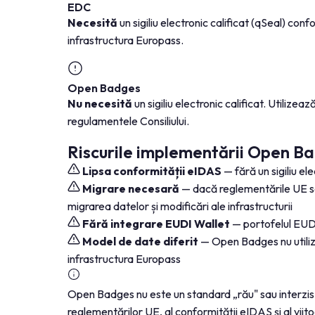
EDC
Necesită
un sigiliu electronic calificat (qSeal) c
infrastructura Europass.
Open Badges
Nu necesită
un sigiliu electronic calificat. Utili
regulamentele Consiliului.
Riscurile implementării Open Ba
Lipsa conformității eIDAS
— fără un sigiliu el
Migrare necesară
— dacă reglementările UE sau
migrarea datelor și modificări ale infrastructurii
Fără integrare EUDI Wallet
— portofelul EUD
Model de date diferit
— Open Badges nu utiliz
infrastructura Europass
Open Badges nu este un standard „rău" sau interzis —
reglementărilor UE, al conformității eIDAS și al viit