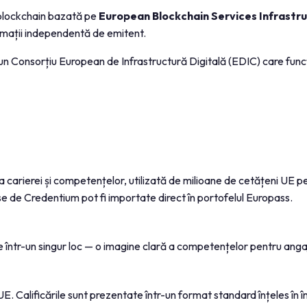
 blockchain bazată pe
European Blockchain Services Infrastru
formații independentă de emitent.
n Consorțiu European de Infrastructură Digitală (EDIC) care func
rierei și competențelor, utilizată de milioane de cetățeni UE pent
se de Credentium pot fi importate direct în portofelul Europass.
le într-un singur loc — o imagine clară a competențelor pentru angaja
 UE. Calificările sunt prezentate într-un format standard înțeles în