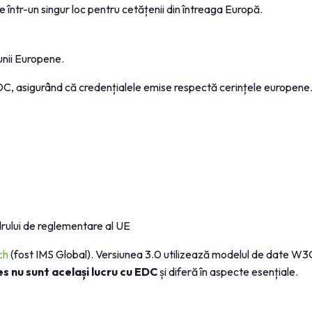
e într-un singur loc pentru cetățenii din întreaga Europă.
unii Europene.
, asigurând că credențialele emise respectă cerințele europene
drului de reglementare al UE
ch
(fost IMS Global). Versiunea 3.0 utilizează modelul de date W3
 nu sunt același lucru cu EDC
și diferă în aspecte esențiale.