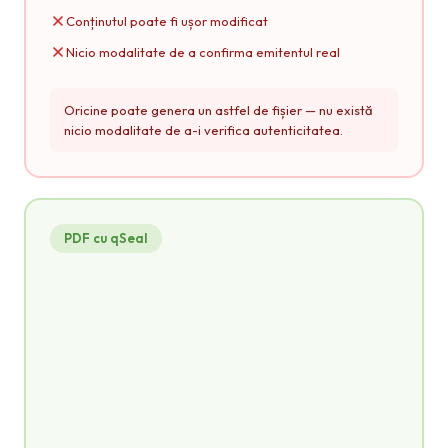
Conținutul poate fi ușor modificat
Nicio modalitate de a confirma emitentul real
Oricine poate genera un astfel de fișier — nu există
nicio modalitate de a-i verifica autenticitatea.
PDF cu qSeal
credential.pdf
PDF
CERTIFICAT
de absolvire a cursului
CERTIFICĂ FAPTUL CĂ
Ion Popescu