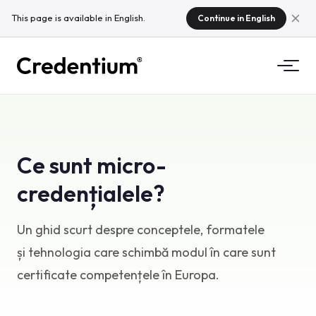
This page is available in English.
Continue in English
Funcționalități
Cum funcționează?
Pentru universități
Ce sunt micro-
De ce Credentium?
credențialele?
Pentru companii de formare
Despre CloudTeam
Pentru organizatori de evenimente
Un ghid scurt despre conceptele, formatele
Ce sunt microcredențialele?
și tehnologia care schimbă modul în care sunt
Reglementări
certificate competențele în Europa.
Standarde și integrări