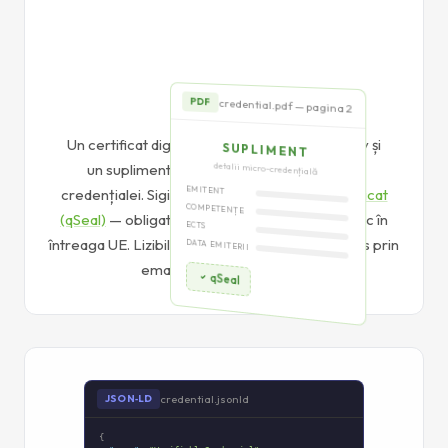
qSeal
credential.pdf — pagina 2
PDF
PDF cu qSeal
Un certificat digital cu un design vizual atractiv și
SUPLIMENT
detalii micro-credențială
un supliment care descrie detaliile micro-
credențialei. Sigilat cu un
EMITENT
sigiliu electronic calificat
COMPETENȚE
(qSeal)
— obligatoriu din punct de vedere juridic în
ECTS
întreaga UE. Lizibil de om — poate fi tipărit, trimis prin
DATA EMITERII
email sau afișat pe ecran.
qSeal
credential.jsonld
JSON‑LD
{