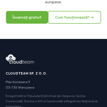
europene.
Încercați gratuit
Cum funcționează? →
CLOUDTEAM SP. Z O.O.
Plac Konesera 9
03-736 Warszawa
Înregistrată la Tribunalul Districtual din Varșovia, Secția
Comercială, Divizia a XIV-a Comercială a Registrului Național al
Instanțelor