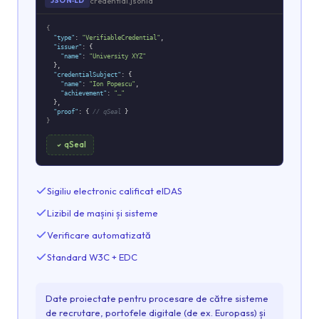
credential.jsonld
JSON‑LD
{
"type"
:
"VerifiableCredential"
,
"issuer"
: {
"name"
:
"University XYZ"
},
"credentialSubject"
: {
"name"
:
"Ion Popescu"
,
"achievement"
:
"…"
},
"proof"
: {
// qSeal
}
}
qSeal
Sigiliu electronic calificat eIDAS
Lizibil de mașini și sisteme
Verificare automatizată
Standard W3C + EDC
Date proiectate pentru procesare de către sisteme
de recrutare, portofele digitale (de ex. Europass) și