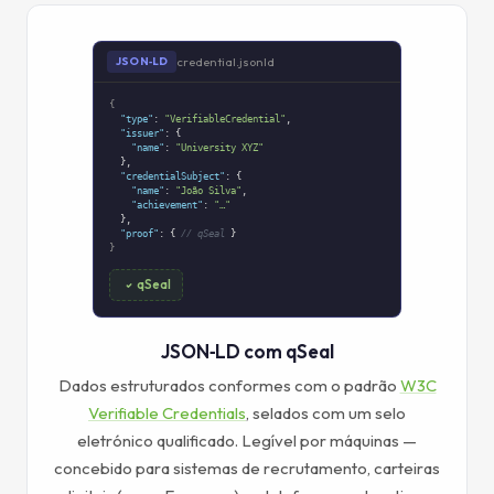
credential.jsonld
JSON‑LD
{
"type"
:
"VerifiableCredential"
,
"issuer"
: {
"name"
:
"University XYZ"
},
"credentialSubject"
: {
"name"
:
"João Silva"
,
"achievement"
:
"…"
},
"proof"
: {
// qSeal
}
}
qSeal
JSON‑LD com qSeal
Dados estruturados conformes com o padrão
W3C
Verifiable Credentials
, selados com um selo
eletrónico qualificado. Legível por máquinas —
concebido para sistemas de recrutamento, carteiras