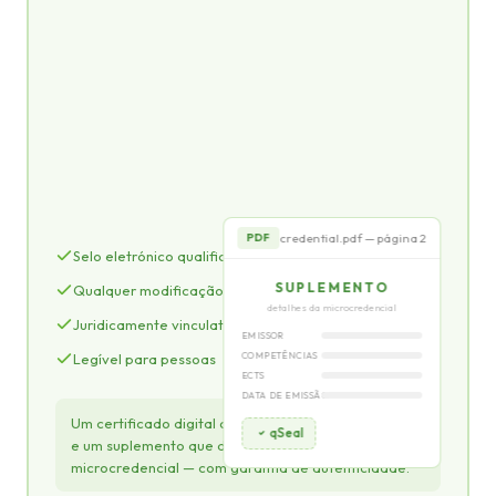
CERTIFICATE
de conclusão de formação
CERTIFICA QUE
João Silva
qSeal
credential.pdf — página 2
PDF
Selo eletrónico qualificado eIDAS
SUPLEMENTO
Qualquer modificação do conteúdo é detetada
detalhes da microcredencial
Juridicamente vinculativo em toda a UE
EMISSOR
Legível para pessoas
COMPETÊNCIAS
ECTS
DATA DE EMISSÃO
Um certificado digital com um design visual atrativo
qSeal
e um suplemento que descreve os detalhes da
microcredencial — com garantia de autenticidade.