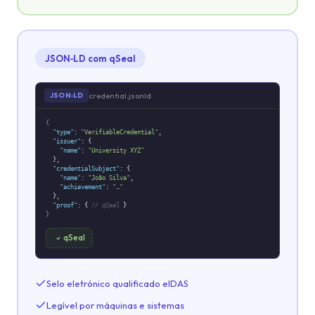
JSON‑LD com qSeal
credential.jsonld
JSON‑LD
{
"type"
:
"VerifiableCredential"
,
"issuer"
: {
"name"
:
"University XYZ"
},
"credentialSubject"
: {
"name"
:
"João Silva"
,
"achievement"
:
"…"
},
"proof"
: {
// qSeal
}
}
qSeal
Selo eletrónico qualificado eIDAS
Legível por máquinas e sistemas