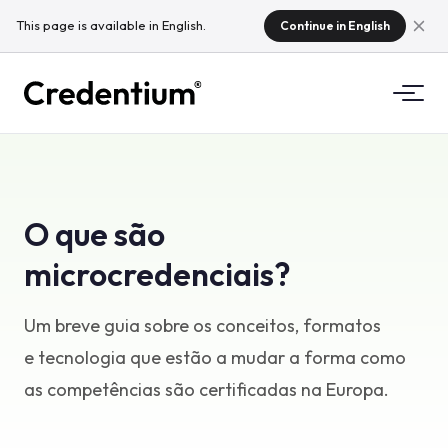
This page is available in English.
Continue in English
Funcionalidades
Como funciona
Para universidades
O que são
Porquê Credentium
microcredenciais?
Para empresas de formação
Sobre a CloudTeam
Para empresas de eventos
Um breve guia sobre os conceitos, formatos
O que são microcredenciais?
e tecnologia que estão a mudar a forma como
Regulamentação
as competências são certificadas na Europa.
Padrões e integrações