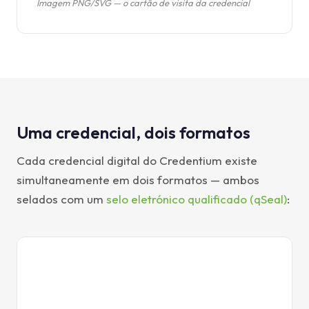
Imagem PNG/SVG — o cartão de visita da credencial
Uma credencial, dois formatos
Cada credencial digital do Credentium existe
simultaneamente em dois formatos — ambos
selados com um
selo eletrónico qualificado (qSeal)
:
credential.pdf
PDF
CERTIFICATE