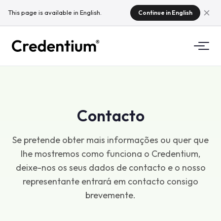
This page is available in English.
Continue in English
Funcionalidades
Como funciona
Para universidades
Contacto
Porquê Credentium
Para empresas de formação
Se pretende obter mais informações ou quer que
Sobre a CloudTeam
lhe mostremos como funciona o Credentium,
Para empresas de eventos
O que são microcredenciais?
deixe-nos os seus dados de contacto e o nosso
representante entrará em contacto consigo
Regulamentação
brevemente.
Padrões e integrações