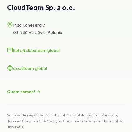
CloudTeam Sp. z o.o.
Base de conhecimento
Suporte
Plac Konesera 9
03-736 Varsóvia, Polónia
hello@cloudteam.global
cloudteam.global
Quem somos? →
Sociedade registada no Tribunal Distrital da Capital, Varsóvia,
Tribunal Comercial, 14.ª Secção Comercial do Registo Nacional de
Tribunais