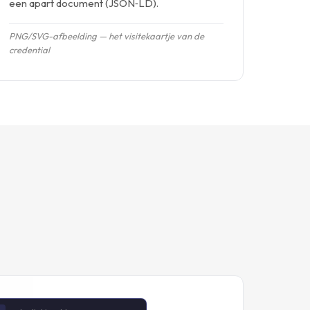
een apart document (JSON‑LD).
PNG/SVG-afbeelding — het visitekaartje van de
credential