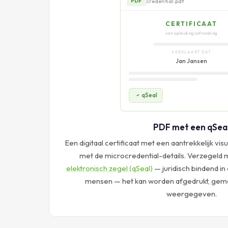
credential
CERTIFICAAT
van opleidingsafronding
VERKLAART DAT
Jan Jansen
credential.pdf
PDF
PDF met een qSea
Een digitaal certificaat met een aantrekkelijk vi
SUPPLEME
microcredential-de
met de microcredential-details. Verzegeld
elektronisch zegel (qSeal)
— juridisch bindend in
UITGEVER
COMPETENTIES
mensen — het kan worden afgedrukt, gema
ECTS
weergegeven.
UITGIFTEDATUM
qSeal