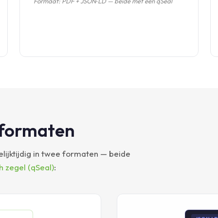
Formaat: PDF + JSON‑LD — beide met een qSeal
 formaten
elijktijdig in twee formaten — beide
h zegel (qSeal)
: