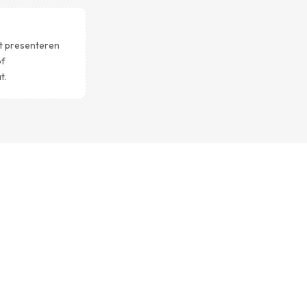
nt presenteren
of
t.