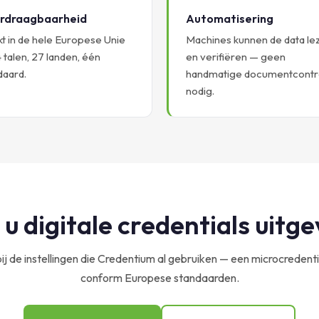
rdraagbaarheid
Automatisering
t in de hele Europese Unie
Machines kunnen de data le
 talen, 27 landen, één
en verifiëren — geen
daard.
handmatige documentcontr
nodig.
 u digitale credentials uitg
 bij de instellingen die Credentium al gebruiken — een microcreden
conform Europese standaarden.