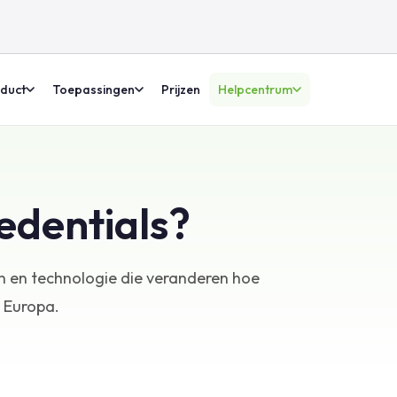
duct
Toepassingen
Prijzen
Helpcentrum
edentials?
n en technologie die veranderen hoe
 Europa.