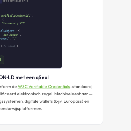
credential.jsonld
D
"VerifiableCredential"
,
: {
:
"University XYZ"
ialSubject"
: {
:
"Jan Jansen"
,
vement"
:
"…"
 {
// qSeal
}
l
ON‑LD met een qSeal
onform de
W3C Verifiable Credentials
-standaard,
ificeerd elektronisch zegel. Machineleesbaar —
systemen, digitale wallets (bijv. Europass) en
onderwijsplatformen.