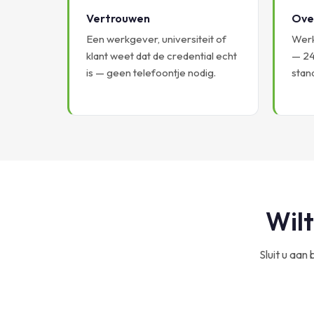
Vertrouwen
Ove
Een werkgever, universiteit of
Werk
klant weet dat de credential echt
— 24
is — geen telefoontje nodig.
stan
Wilt
Sluit u aan