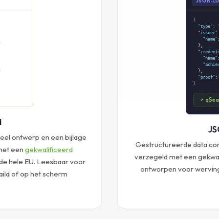
.pdf
PDF
JSON‑L
{
"type"
:
"issuer"
"name"
},
"credent
"name"
"achie
},
"proof"
:
}
qSeal
qSea
 — pagina 2
l
JS
sueel ontwerp en een bijlage
NT
Gestructureerde data c
tails
 met een
gekwalificeerd
verzegeld met een gekwal
 de hele EU. Leesbaar voor
ontworpen voor wervings
ild of op het scherm