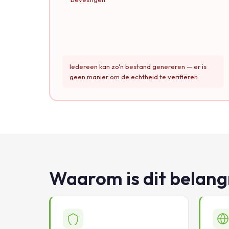
Iedereen kan zo'n bestand genereren — er is
geen manier om de echtheid te verifiëren.
Waarom is dit belangr