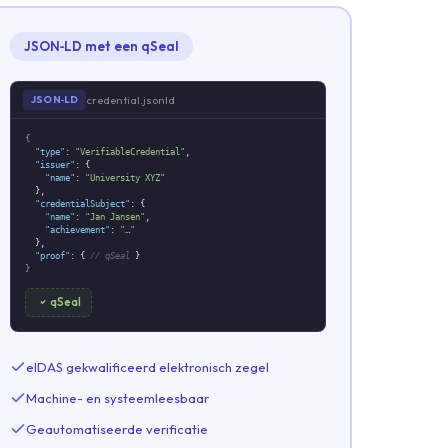
JSON‑LD met een qSeal
credential.jsonld
JSON‑LD
{
"type"
:
"VerifiableCredential"
,
"issuer"
: {
"name"
:
"University XYZ"
},
"credentialSubject"
: {
"name"
:
"Jan Jansen"
,
"achievement"
:
"…"
},
"proof"
: {
// qSeal
}
}
qSeal
eIDAS gekwalificeerd elektronisch zegel
Machine- en systeemleesbaar
Geautomatiseerde verificatie