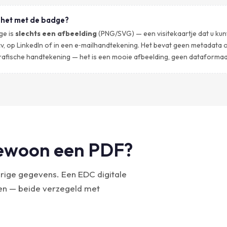
 het met de badge?
ge is
slechts een afbeelding
(PNG/SVG) — een visitekaartje dat u ku
v, op LinkedIn of in een e‑mailhandtekening. Het bevat geen metadata 
rafische handtekening — het is een mooie afbeelding, geen dataformaa
gewoon een PDF?
rige gegevens. Een EDC digitale
ten — beide verzegeld met