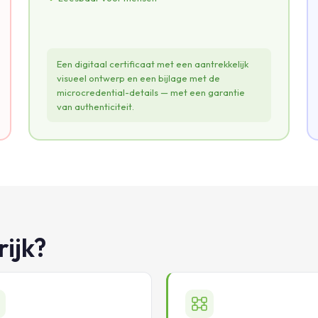
ECTS
UITGIFTEDATUM
qSeal
Een digitaal certificaat met een aantrekkelijk
visueel ontwerp en een bijlage met de
microcredential-details — met een garantie
van authenticiteit.
ijk?