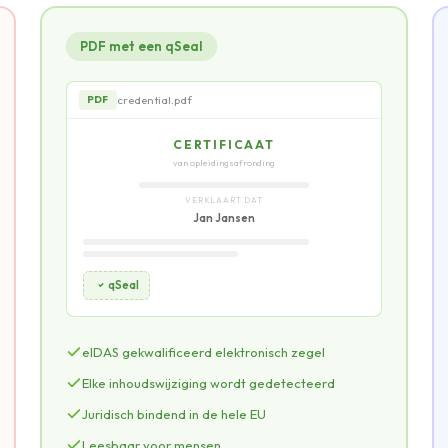
PDF met een qSeal
credential.pdf
PDF
CERTIFICAAT
van opleidingsafronding
VERKLAART DAT
Jan Jansen
qSeal
credential.pdf — pagina 2
PDF
eIDAS gekwalificeerd elektronisch zegel
SUPPLEMENT
Elke inhoudswijziging wordt gedetecteerd
microcredential-details
Juridisch bindend in de hele EU
UITGEVER
Leesbaar voor mensen
COMPETENTIES