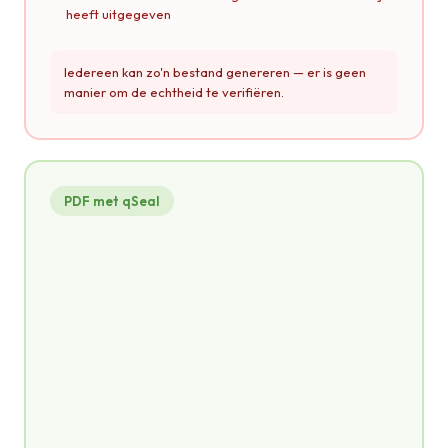
heeft uitgegeven
Iedereen kan zo'n bestand genereren — er is geen
manier om de echtheid te verifiëren.
PDF met qSeal
credential.pdf
PDF
CERTIFICAAT
van opleidingsafronding
VERKLAART DAT
Jan Jansen
qSeal