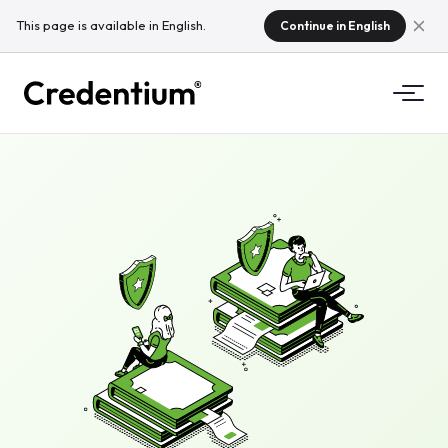
This page is available in English.
Continue in English
Functies
Hoe het werkt
Voor universiteiten
Waarom Credentium
Voor opleidingsbedrijven
Over CloudTeam
Voor evenementenbedrijven
Wat zijn microcredentials?
Regelgeving
Standaarden en integraties