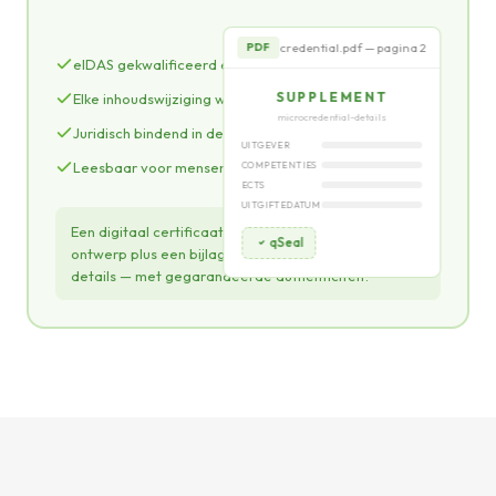
credential.pdf — pagina 2
PDF
eIDAS gekwalificeerd elektronisch zegel
SUPPLEMENT
Elke inhoudswijziging wordt gedetecteerd
microcredential-details
Juridisch bindend in de hele EU
UITGEVER
Leesbaar voor mensen
COMPETENTIES
ECTS
UITGIFTEDATUM
Een digitaal certificaat met een aantrekkelijk visueel
qSeal
ontwerp plus een bijlage met microcredential-
details — met gegarandeerde authenticiteit.