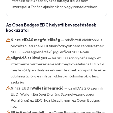
tartozik az EU szabályozás hatálya alá, és nem
szerepel a Tanács ajánlásaiban vagy rendeleteiben.
Az Open Badges EDC helyetti bevezetésének
kockázatai
Nincs eIDAS megfelelőség
— minősített elektronikus
pecsét (qSeal) nélkül a tanúsítványok nem rendelkeznek
az EDC-vel egyenértékű jogi erővel az EU-ban
Migráció szükséges
— ha az EU szabályozás vagy az
intézményi partnerek elkezdik megkövetelni az EDC-t, a
meglévő Open Badges-ek nem lesznek kompatibilisek —
adatmigrációra és infrastruktúra-módosításokra lesz
szükség
Nincs EUDI Wallet integráció
— az eIDAS 2.0 szerinti
EUDI Wallet (Európai Digitális Személyazonossági
Pénztárca) az EDC-hez készült, nem az Open Badges-
hez
Eltérő adatmodell
— az Open Badges nem használja az