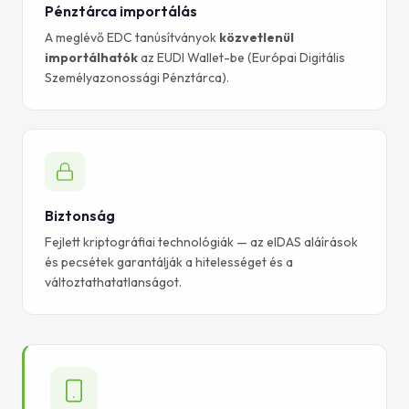
Pénztárca importálás
A meglévő EDC tanúsítványok
közvetlenül
importálhatók
az EUDI Wallet-be (Európai Digitális
Személyazonossági Pénztárca).
Biztonság
Fejlett kriptográfiai technológiák — az eIDAS aláírások
és pecsétek garantálják a hitelességet és a
változtathatatlanságot.