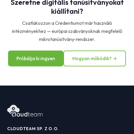
Szeretne digitális tanúsítványokat
kiállítani?
Csatlakozzon a Credentiumot már használó
intézményekhez — európai szabványoknak megfelelő
mikrotanúsítvány-rendszer.
Próbálja ki ingyen
Hogyan működik? →
CLOUDTEAM SP. Z O.O.