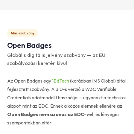
Más szabvány
Open Badges
Globális digitális jelvény szabvány — az EU
szabályozási keretén kívül
Az Open Badges egy
1EdTech
(korábban IMS Global) által
fejlesztett szabvány. A 3.0-s verzió a W3C Verifiable
Credentials adatmodellt használja — ugyanazt a technikai
alapot, mint az EDC. Ennek a közös elemnek ellenére
az
Open Badges nem azonos az EDC-vel
, és lényeges
szempontokban eltér.