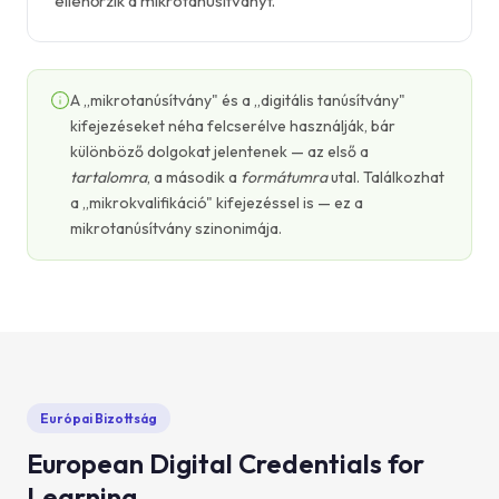
ellenőrzik a mikrotanúsítványt.
A „mikrotanúsítvány" és a „digitális tanúsítvány"
kifejezéseket néha felcserélve használják, bár
különböző dolgokat jelentenek — az első a
tartalomra
, a második a
formátumra
utal. Találkozhat
a „mikrokvalifikáció" kifejezéssel is — ez a
mikrotanúsítvány szinonimája.
Európai Bizottság
European Digital Credentials for
Learning