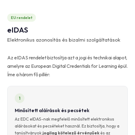
EU rendelet
eIDAS
Elektronikus azonosítás és bizalmi szolgáltatások
Az eIDAS rendelet biztosítja azt a jogi és technikai alapot,
amelyre az European Digital Credentials for Learning épül.
Íme a három fő pillér:
1
Minősített aláírások és pecsétek
Az EDC eIDAS-nak megfelelő minősített elektronikus
aláírásokat és pecséteket használ. Ez biztosítja, hogy a
tanúsítványok
jogilag kötelező érvényűek
és az