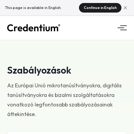
This page is available in English.
Continue in English
Funkciók
Hogyan működik?
Egyetemeknek
Szabályozások
Miért a Credentium?
Képző cégeknek
Az Európai Unió mikrotanúsítványokra, digitális
A CloudTeamről
tanúsítványokra és bizalmi szolgáltatásokra
Rendezvényszervezőknek
Mik azok a mikrotanúsítványok?
vonatkozó legfontosabb szabályozásainak
áttekintése.
Szabályozás
Szabványok és integrációk