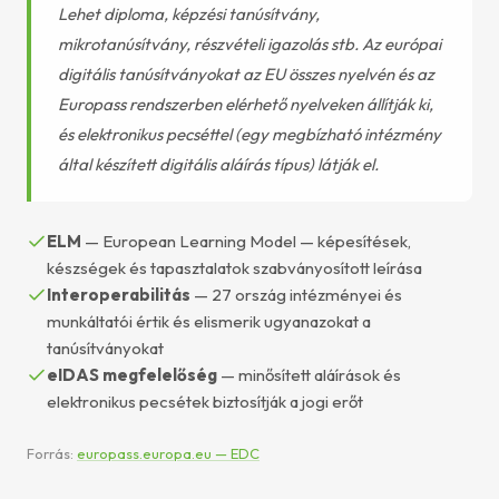
Lehet diploma, képzési tanúsítvány,
mikrotanúsítvány, részvételi igazolás stb. Az európai
digitális tanúsítványokat az EU összes nyelvén és az
Europass rendszerben elérhető nyelveken állítják ki,
és elektronikus pecséttel (egy megbízható intézmény
által készített digitális aláírás típus) látják el.
ELM
— European Learning Model — képesítések,
készségek és tapasztalatok szabványosított leírása
Interoperabilitás
— 27 ország intézményei és
munkáltatói értik és elismerik ugyanazokat a
tanúsítványokat
eIDAS megfelelőség
— minősített aláírások és
elektronikus pecsétek biztosítják a jogi erőt
Forrás:
europass.europa.eu — EDC