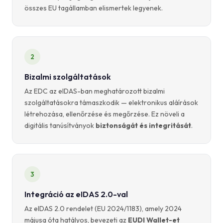
összes EU tagállamban elismertek legyenek.
2
Bizalmi szolgáltatások
Az EDC az eIDAS-ban meghatározott bizalmi
szolgáltatásokra támaszkodik — elektronikus aláírások
létrehozása, ellenőrzése és megőrzése. Ez növeli a
digitális tanúsítványok
biztonságát és integritását
.
3
Integráció az eIDAS 2.0-val
Az eIDAS 2.0 rendelet (EU 2024/1183), amely 2024
májusa óta hatályos, bevezeti az
EUDI Wallet-et