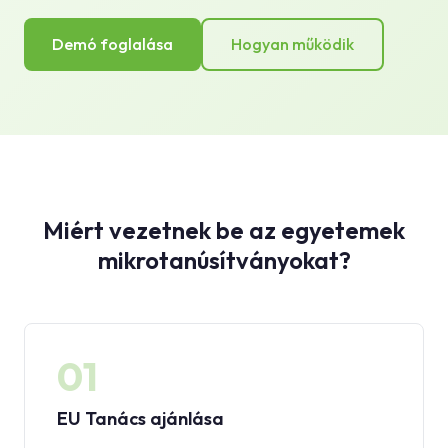
Demó foglalása
Hogyan működik
Miért vezetnek be az egyetemek
mikrotanúsítványokat?
01
EU Tanács ajánlása