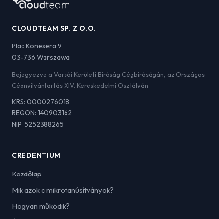
CLOUDTEAM SP. Z O.O.
Plac Konesera 9
03-736 Warszawa
Bejegyezve a Varsói Kerületi Bíróság Cégbíróságán, az Országos
Cégnyilvántartás XIV. Kereskedelmi Osztályán
KRS: 0000276018
REGON: 140903162
NIP: 5252388265
CREDENTIUM
Kezdőlap
Mik azok a mikrotanúsítványok?
Hogyan működik?