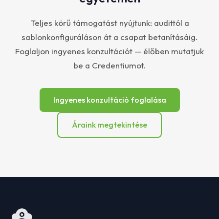
Teljes körű támogatást nyújtunk: audittól a
sablonkonfiguráláson át a csapat betanításáig.
Foglaljon ingyenes konzultációt — élőben mutatjuk
be a Credentiumot.
Ingyenes konzultáció foglalása
Áraink megtekintése