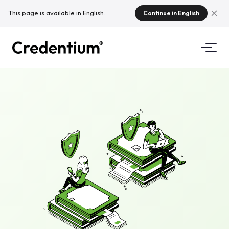
This page is available in English.
Continue in English
Funkciók
Hogyan működik?
Egyetemeknek
Miért a Credentium?
Képző cégeknek
A CloudTeamről
Rendezvényszervezőknek
Mik azok a mikrotanúsítványok?
Szabályozás
Szabványok és integrációk