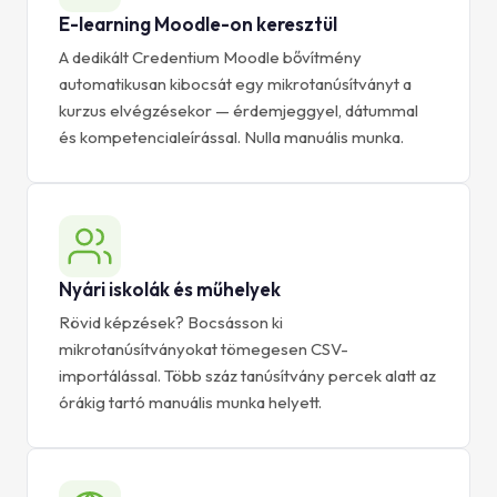
E-learning Moodle-on keresztül
A dedikált Credentium Moodle bővítmény
automatikusan kibocsát egy mikrotanúsítványt a
kurzus elvégzésekor — érdemjeggyel, dátummal
és kompetencialeírással. Nulla manuális munka.
Nyári iskolák és műhelyek
Rövid képzések? Bocsásson ki
mikrotanúsítványokat tömegesen CSV-
importálással. Több száz tanúsítvány percek alatt az
órákig tartó manuális munka helyett.