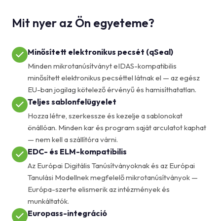
Mit nyer az Ön egyeteme?
Minősített elektronikus pecsét (qSeal)
Minden mikrotanúsítványt eIDAS-kompatibilis
minősített elektronikus pecséttel látnak el — az egész
EU-ban jogilag kötelező érvényű és hamisíthatatlan.
Teljes sablonfelügyelet
Hozza létre, szerkessze és kezelje a sablonokat
önállóan. Minden kar és program saját arculatot kaphat
— nem kell a szállítóra várni.
EDC- és ELM-kompatibilis
Az Európai Digitális Tanúsítványoknak és az Európai
Tanulási Modellnek megfelelő mikrotanúsítványok —
Európa-szerte elismerik az intézmények és
munkáltatók.
Europass-integráció