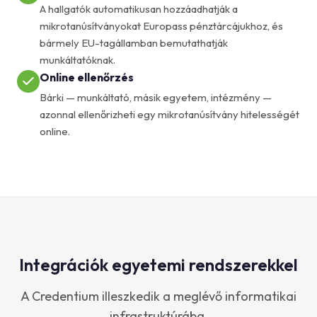
A hallgatók automatikusan hozzáadhatják a
mikrotanúsítványokat Europass pénztárcájukhoz, és
bármely EU-tagállamban bemutathatják
munkáltatóknak.
Online ellenőrzés
Bárki — munkáltató, másik egyetem, intézmény —
azonnal ellenőrizheti egy mikrotanúsítvány hitelességét
online.
Integrációk egyetemi rendszerekkel
A Credentium illeszkedik a meglévő informatikai
infrastruktúrába.