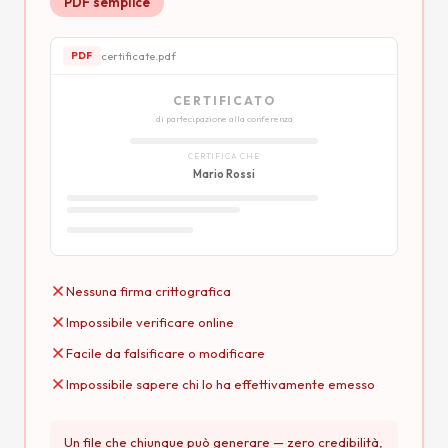
PDF semplice
certificate.pdf
PDF
CERTIFICATO
di partecipazione alla conferenza
CERTIFICA CHE
Mario Rossi
Nessuna firma crittografica
Impossibile verificare online
Facile da falsificare o modificare
Impossibile sapere chi lo ha effettivamente emesso
Un file che chiunque può generare — zero credibilità,