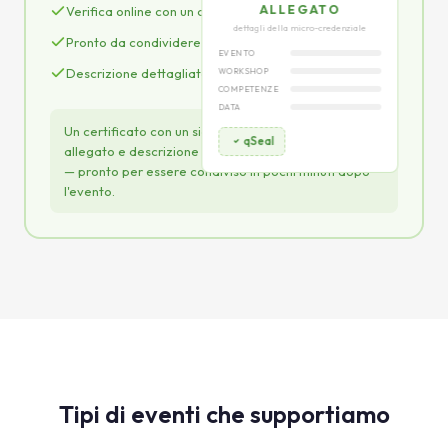
ALLEGATO
Verifica online con un clic
dettagli della micro-credenziale
Pronto da condividere su LinkedIn
EVENTO
Descrizione dettagliata delle competenze
WORKSHOP
COMPETENZE
DATA
Un certificato con un sigillo elettronico qualificato,
qSeal
allegato e descrizione completa delle competenze
— pronto per essere condiviso in pochi minuti dopo
l'evento.
Tipi di eventi che supportiamo