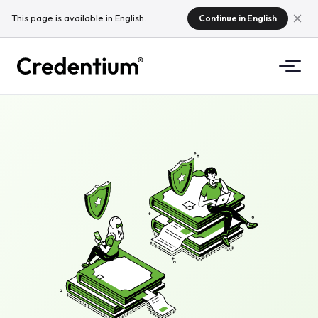
This page is available in English.
Continue in English
Funzionalità
Come funziona
Per le università
Perché Credentium
Per le aziende di formazione
Chi è CloudTeam
Per gli organizzatori di eventi
Cosa sono le micro-credenziali?
Normative
Standard e integrazioni