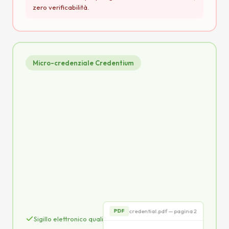
zero verificabilità.
Micro-credenziale Credentium
credential.pdf
PDF
CERTIFICATO
di partecipazione alla conferenza
CERTIFICA CHE
Mario Rossi
qSeal
credential.pdf — pagina 2
PDF
Sigillo elettronico qualificato eIDAS (qSeal)