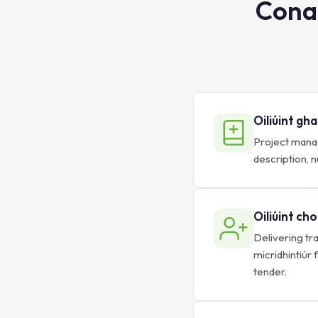
Conas
Oiliúint gh
Project manag
description, 
Oiliúint ch
Delivering tr
micridhintiúr
tender.