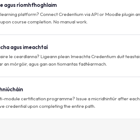
íne agus ríomhfhoghlaim
learning platform? Connect Credentium via API or Moodle plugin and 
 upon course completion. No manual work.
ha agus imeachtaí
ire le ceardlanna? Ligeann plean Imeachta Credentium duit teastais 
 ar an mórgóir, agus gan aon tiomantas fadtéarmach.
hniúcháin
lti-module certification programme? Issue a micridhintiúr after eac
 credential upon completing the entire path.