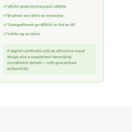
credential.pdf — leathanach 2
PDF
eIDAS séala leictreonach cáilithe
SUPPLEMENT
Braitear aon athrú ar inneachar
micridhintiúr details
Ceangailteach go dlíthiúil ar fud an AE
ISSUER
Inléite ag an duine
INNIÚLACHTAÍ
ECTS
ISSUE DATE
A digital certificate with an attractive visual
qSeal
design plus a supplement describing
micridhintiúr details — with guaranteed
authenticity.