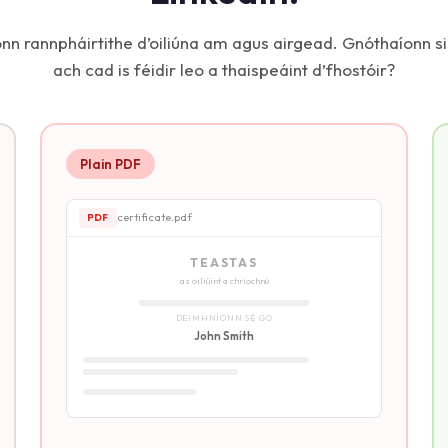
onn rannpháirtithe d’oiliúna am agus airgead. Gnóthaíonn s
ach cad is féidir leo a thaispeáint d’fhostóir?
Plain PDF
certificate.pdf
PDF
TEASTAS
as oiliúint a chríochnú
DEIMHNÍONN SÉ GO
John Smith