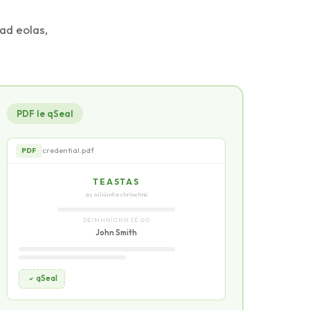
iad eolas,
PDF le qSeal
credential.pdf
PDF
TEASTAS
as oiliúint a chríochnú
DEIMHNÍONN SÉ GO
John Smith
qSeal