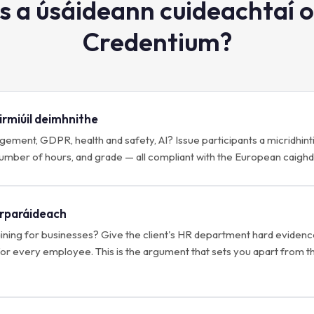
 a úsáideann cuideachtaí o
Credentium?
airmiúil deimhnithe
ement, GDPR, health and safety, AI? Issue participants a micridhin
number of hours, and grade — all compliant with the European caig
orparáideach
aining for businesses? Give the client's HR department hard evidenc
 for every employee. This is the argument that sets you apart from t