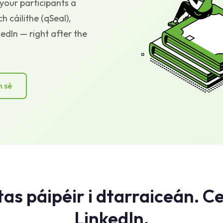
your participants a
h cáilithe (qSeal),
kedIn — right after the
n sé
as páipéir i dtarraiceán. C
LinkedIn.