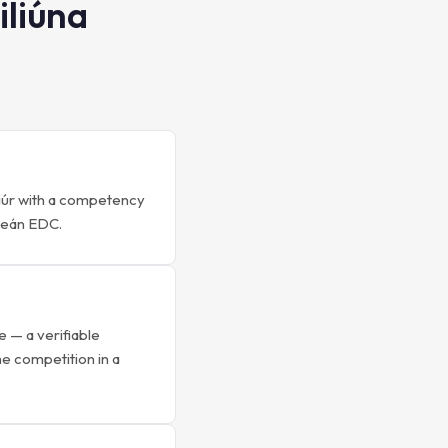
iliúna
tiúr with a competency
hdeán EDC.
e — a verifiable
he competition in a