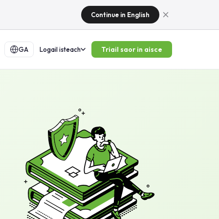
Continue in English
Triail saor in aisce
GA
Logail isteach