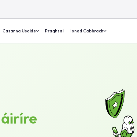
Casanna Usaide
Praghsail
Ionad Cabhrach
dáiríre