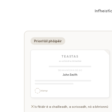
Infheistí
Priontáil pháipéir
TEASTAS
as oiliúint a chríochnú
DEIMHNÍONN SÉ GO
John Smith
stamp
Is féidir é a chailleadh, a scriosadh, nó a bhrionnú