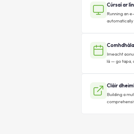
Cúrsaí ar l
Running an e-
automatically
Comhdhálac
Imeacht aonua
lá — go tapa,
Cláir dheim
Building a mu
comprehensive