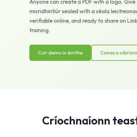
Anyone can create a PDF with a logo. Give 
micridhintiúr sealed with a séala leictreonac
verifiable online, and ready to share on Lin
training.
Cuir demo in áirithe
Conas a oibríon
Críochnaíonn teast