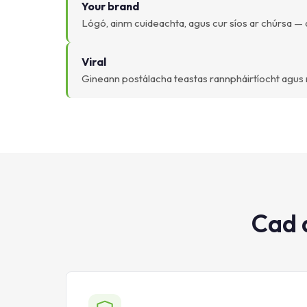
Your brand
Lógó, ainm cuideachta, agus cur síos ar chúrsa — 
Viral
Gineann postálacha teastas rannpháirtíocht agus
Cad 