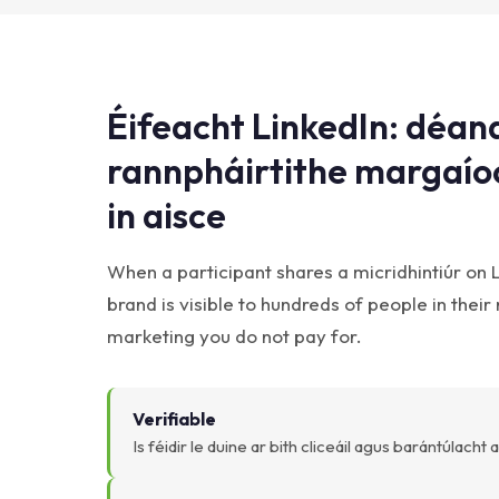
Éifeacht LinkedIn: déan
rannpháirtithe margaíoc
in aisce
When a participant shares a micridhintiúr on L
brand is visible to hundreds of people in their
marketing you do not pay for.
Verifiable
Is féidir le duine ar bith cliceáil agus barántúlacht 