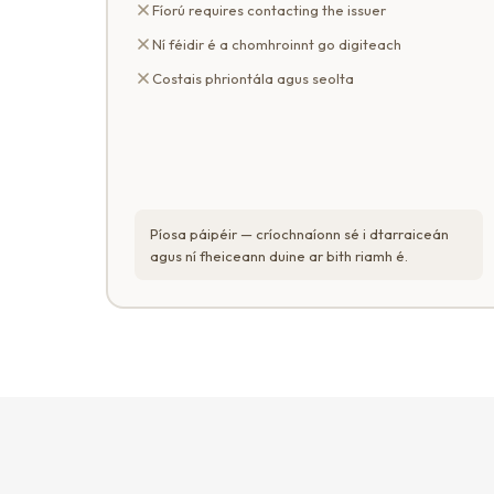
Fíorú requires contacting the issuer
Ní féidir é a chomhroinnt go digiteach
Costais phriontála agus seolta
Píosa páipéir — críochnaíonn sé i dtarraiceán
agus ní fheiceann duine ar bith riamh é.