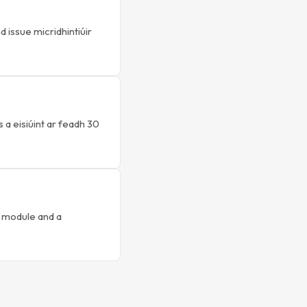
issue micridhintiúir
a eisiúint ar feadh 30
h module and a