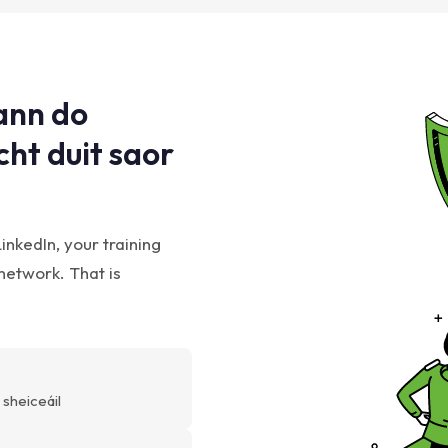
ann do
ht duit saor
inkedIn, your training
 network. That is
a sheiceáil