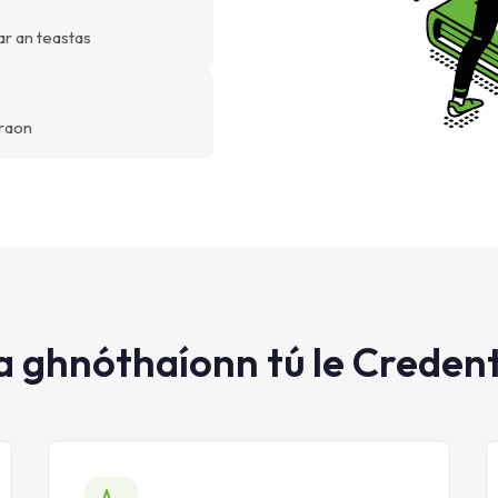
ar an teastas
 raon
a ghnóthaíonn tú le Creden