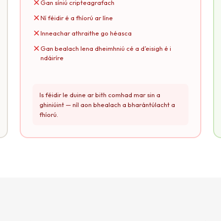
Gan síniú cripteagrafach
Ní féidir é a fhíorú ar líne
Inneachar athraithe go héasca
Gan bealach lena dheimhniú cé a d’eisigh é i
ndáiríre
Is féidir le duine ar bith comhad mar sin a
ghiniúint — níl aon bhealach a bharántúlacht a
fhíorú.